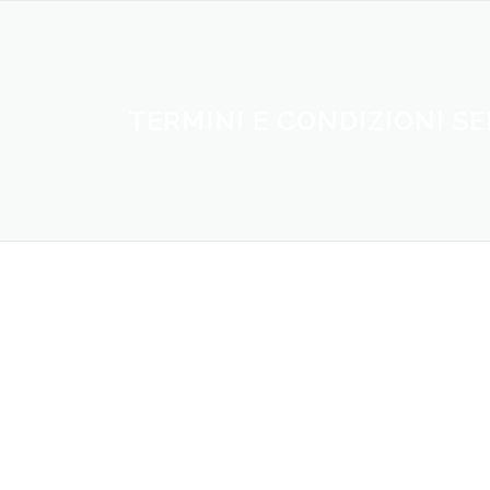
Passa
al
contenuto
TERMINI E CONDIZIONI SE