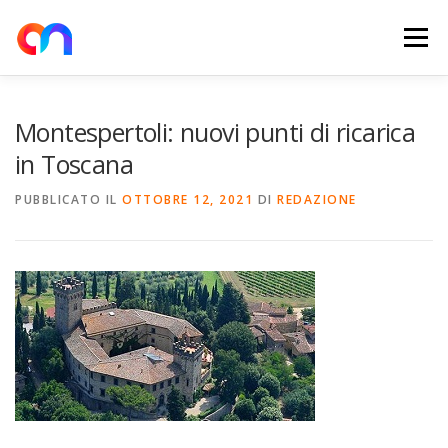
Passa
al
Menu
contenuto
HOME
RETE DI RICARICA
E-MOBILITY
Montespertoli: nuovi punti di ricarica
in Toscana
NEWS
SHOP
CONTATTI
ABOUT US
PUBBLICATO IL
OTTOBRE 12, 2021
DI
REDAZIONE