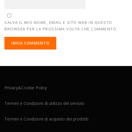
SALVA IL MIO NOME, EMAIL E SITO WEB IN QUESTO
BROWSER PER LA PROSSIMA VOLTA CHE COMMENTO.
Privacy&Cookie Policy
Termini e Condizioni di utilizzo del servizio
Termini e Condizioni di acquisto dei prodotti