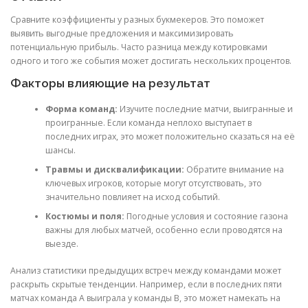
Сравните коэффициенты у разных букмекеров. Это поможет
выявить выгодные предложения и максимизировать
потенциальную прибыль. Часто разница между котировками
одного и того же события может достигать нескольких процентов.
Факторы влияющие на результат
Форма команд:
Изучите последние матчи, выигранные и
проигранные. Если команда неплохо выступает в
последних играх, это может положительно сказаться на её
шансы.
Травмы и дисквалификации:
Обратите внимание на
ключевых игроков, которые могут отсутствовать, это
значительно повлияет на исход событий.
Костюмы и поля:
Погодные условия и состояние газона
важны для любых матчей, особенно если проводятся на
выезде.
Анализ статистики предыдущих встреч между командами может
раскрыть скрытые тенденции. Например, если в последних пяти
матчах команда A выиграла у команды B, это может намекать на