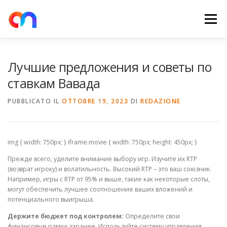
Passa
al
Menu
contenuto
HOME
RETE DI RICARICA
E-MOBILITY
Лучшие предложения и советы по
ставкам Вавада
NEWS
SHOP
CONTATTI
ABOUT US
PUBBLICATO IL
OTTOBRE 19, 2023
DI
REDAZIONE
img { width: 750px; } iframe.movie { width: 750px; height: 450px; }
Прежде всего, уделите внимание выбору игр. Изучите их RTP
(возврат игроку) и волатильность. Высокий RTP – это ваш союзник.
Например, игры с RTP от 95% и выше, такие как некоторые слоты,
могут обеспечить лучшее соотношение ваших вложений и
потенциального выигрыша.
Держите бюджет под контролем:
Определите свои
финансовые рамки заранее. Используйте систему управления