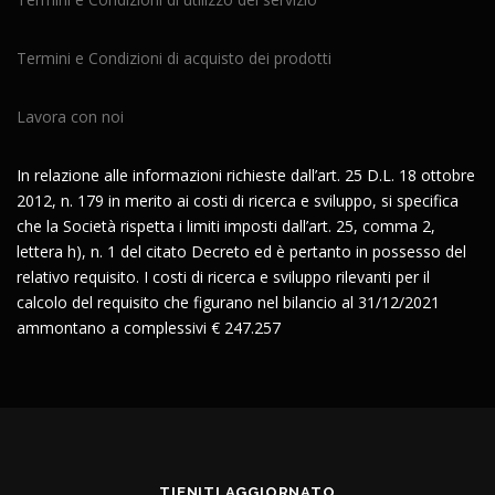
Termini e Condizioni di acquisto dei prodotti
Lavora con noi
In relazione alle informazioni richieste dall’art. 25 D.L. 18 ottobre
2012, n. 179 in merito ai costi di ricerca e sviluppo, si specifica
che la Società rispetta i limiti imposti dall’art. 25, comma 2,
lettera h), n. 1 del citato Decreto ed è pertanto in possesso del
relativo requisito. I costi di ricerca e sviluppo rilevanti per il
calcolo del requisito che figurano nel bilancio al 31/12/2021
ammontano a complessivi € 247.257
TIENITI AGGIORNATO