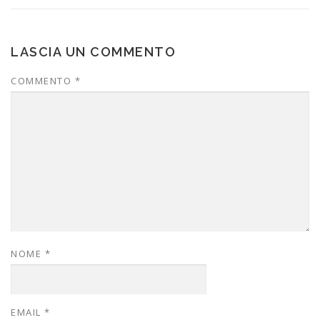
LASCIA UN COMMENTO
COMMENTO
*
NOME
*
EMAIL
*