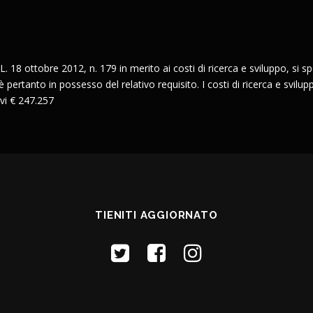
L. 18 ottobre 2012, n. 179 in merito ai costi di ricerca e sviluppo, si spec
pertanto in possesso del relativo requisito. I costi di ricerca e svilupp
vi € 247.257
TIENITI AGGIORNATO