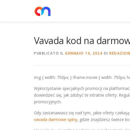
Passa
al
contenuto
Vavada kod na darmowe
PUBBLICATO IL
GENNAIO 14, 2024
DI
REDAZION
img { width: 750px; } iframe.movie { width: 750px; he
Wykorzystanie specjalnych promocji na platformac
dowiedzieć się, jak zdobyć te intratne oferty. Reg
promocyjnych.
Gdy zastanawiasz się nad tym, jakie oferty czeka
vavada darmowe spiny
, gdzie znajdziesz świeże k