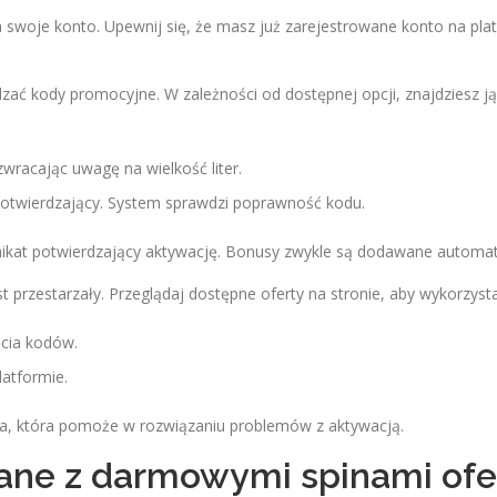
swoje konto. Upewnij się, że masz już zarejestrowane konto na plat
zać kody promocyjne. W zależności od dostępnej opcji, znajdziesz j
zwracając uwagę na wielkość liter.
 potwierdzający. System sprawdzi poprawność kodu.
ikat potwierdzający aktywację. Bonusy zwykle są dodawane automat
st przestarzały. Przeglądaj dostępne oferty na stronie, aby wykorzys
ęcia kodów.
latformie.
enta, która pomoże w rozwiązaniu problemów z aktywacją.
ane z darmowymi spinami ofe