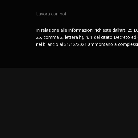
Lavora con noi
In relazione alle informazioni richieste dall’art. 25 D.
25, comma 2, lettera h), n. 1 del citato Decreto ed è 
nel bilancio al 31/12/2021 ammontano a complessi