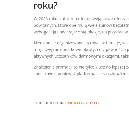
roku?
W 2026 roku platforma oferuje wyjątkowe oferty b
powitalnych, które obejmują wiele spinów bezpłat
wzbogacają nadarzające się okazje, na przykład w
Nieustannie organizowane są również turnieje, w k
mogą wygrać dodatkowe obroty, co z pewnością po
aktywnych uczestników darmowymi okazjami, takim
Znalezienie promocji to nie tylko klucz do lepszej
specjalnymi, ponieważ platforma często aktualizu
PUBBLICATO IN
UNCATEGORIZED