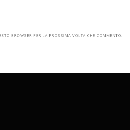
QUESTO BROWSER PER LA PROSSIMA VOLTA CHE COMMENTO.