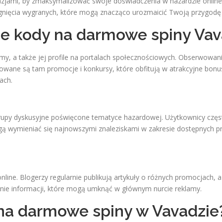
azjami, by zmaksymalizować swoje doświadczenia w hazardzie online. P
gnięcia wygranych, które mogą znacząco urozmaicić Twoją przygodę 
ne kody na darmowe spiny Va
my, a także jej profile na portalach społecznościowych. Obserwowa
owane są tam promocje i konkursy, które obfitują w atrakcyjne bonus
ach.
rupy dyskusyjne poświęcone tematyce hazardowej. Użytkownicy często
mogą wymieniać się najnowszymi znaleziskami w zakresie dostępnych 
ne. Blogerzy regularnie publikują artykuły o różnych promocjach, a 
anie informacji, które mogą umknąć w głównym nurcie reklamy.
na darmowe spiny w Vavadzie