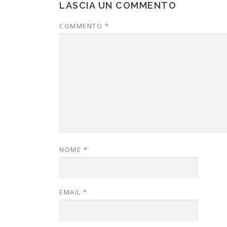
LASCIA UN COMMENTO
COMMENTO
*
NOME
*
EMAIL
*