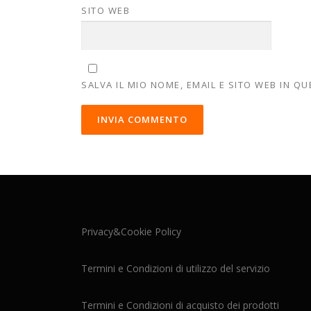
SITO WEB
SALVA IL MIO NOME, EMAIL E SITO WEB IN 
Privacy&Cookie Policy
Termini e Condizioni di utilizzo del servizio
Termini e Condizioni di acquisto dei prodotti