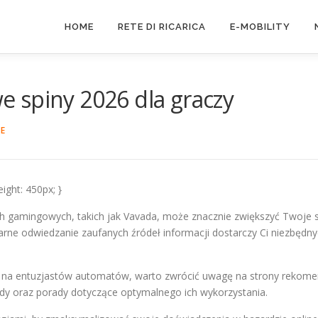
HOME
RETE DI RICARICA
E-MOBILITY
 spiny 2026 dla graczy
E
ight: 450px; }
h gamingowych, takich jak Vavada, może znacznie zwiększyć Twoje sz
ularne odwiedzanie zaufanych źródeł informacji dostarczy Ci niezbędn
ją na entuzjastów automatów, warto zwrócić uwagę na strony rekomen
ody oraz porady dotyczące optymalnego ich wykorzystania.