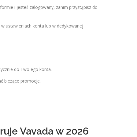
formie i jesteś zalogowany, zanim przystąpisz do
ą w ustawieniach konta lub w dedykowanej
ycznie do Twojego konta.
tać bieżące promocje.
ruje Vavada w 2026