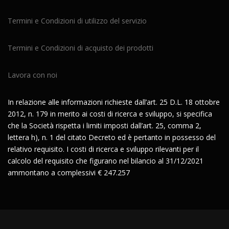
Termini e Condizioni di utilizzo del servizio
Termini e Condizioni di acquisto dei prodotti
Lavora con noi
In relazione alle informazioni richieste dall’art. 25 D.L. 18 ottobre
2012, n. 179 in merito ai costi di ricerca e sviluppo, si specifica
che la Società rispetta i limiti imposti dall’art. 25, comma 2,
lettera h), n. 1 del citato Decreto ed è pertanto in possesso del
relativo requisito. I costi di ricerca e sviluppo rilevanti per il
calcolo del requisito che figurano nel bilancio al 31/12/2021
ammontano a complessivi € 247.257