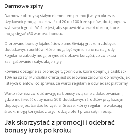
Darmowe spiny
Darmowe obroty są stałym elementem promocji w tym okresie.
Użytkownicy mogą oczekiwać od 20 do 100 free spinów, dostępnych w
wybranych grach. Ważne jest, aby sprawdzić warunki obrotu, które
mogą sięgać x30 wartości bonusu.
Oferowane bonusy lojalnościowe umożliwiają graczom zdobycie
dodatkowych punktów, które mogą być wymieniane na nagrody.
Regularne zakłady mogą przynosić ciekawe korzyści, co zwiększa
zaangażowanie i satysfakcję z gry.
Również dostępne są promocje tygodniowe, które obejmują cashback
10% na straty. Mundialna oferta jest skierowana zarówno do nowych, jak
i stałych klientów, co sprawia, że warto regularnie odwiedzać platformy.
Warto również zwrócić uwagę na bonusy związane z doładowaniami,
gdzie możliwość otrzymania 50% dodatkowych środków przy każdym
depozycie jest bardzo korzystna. Gracze, którzy regularnie wpłacają
środki, mogą korzystać z tego rodzaju ofert przez cały miesiąc.
Jak skorzystać z promocji i odebrać
bonusy krok po kroku