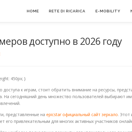
HOME
RETE DI RICARICA
E-MOBILITY
меров доступно в 2026 году
E
ight: 450px; }
о доступа к играм, стоит обратить внимание на ресурсы, пред
а. На сегодняшний день множество пользователей выбирают им
влечений.
и, представленные на
epicstar официальный сайт зеркало
. Этот
ет его привлекательным для многих активных участников онлай