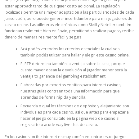
estar approach tanto de cualquier costo adicional. La regulación
localizada permite una mayor adaptación a las particularidades de cada
jurisdicción, pero puede generar incertidumbre para mis jugadores de
casino online. Las billeteras electrónicas como Skrill y Neteller también
funcionan realmente bien en Spain, permitiendo realizar pagos y recibir
dinero de manera realmente fácil y segura.
Acá podés ver todos los criterios esenciales la cual vos
también podés utilizar para hallar y elegir este casino online.
El RTP determina también la ventaja sobre la casa, porque
cuanto mayor ocean la devolución al jugador menor será la
ventaja to ganancia del gambling establishment.
Elaboradas por expertos en sitios para internet casinos,
nuestras guías contraen toda una información para que
aprendas de forma rápida y sencilla.
Recuerda o qual los términos de depósito y alejamiento son
individuales para cada casino, así que antes para empezar a
hacer el juego consúltalo en la página web de casino al
registrarte o acude way live chat de casino.
En los casinos on the internet es muy común encontrar estos juegos