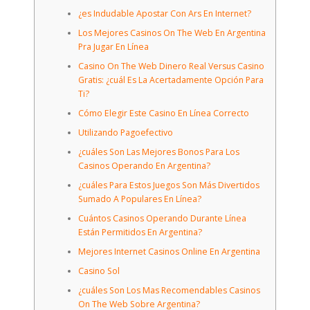
¿es Indudable Apostar Con Ars En Internet?
Los Mejores Casinos On The Web En Argentina
Pra Jugar En Línea
Casino On The Web Dinero Real Versus Casino
Gratis: ¿cuál Es La Acertadamente Opción Para
Ti?
Cómo Elegir Este Casino En Línea Correcto
Utilizando Pagoefectivo
¿cuáles Son Las Mejores Bonos Para Los
Casinos Operando En Argentina?
¿cuáles Para Estos Juegos Son Más Divertidos
Sumado A Populares En Línea?
Cuántos Casinos Operando Durante Línea
Están Permitidos En Argentina?
Mejores Internet Casinos Online En Argentina
Casino Sol
¿cuáles Son Los Mas Recomendables Casinos
On The Web Sobre Argentina?