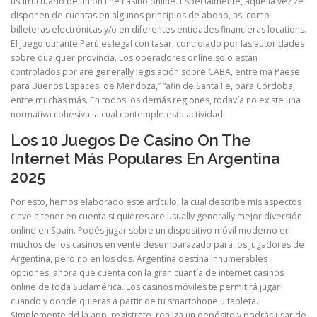
usufructuario de un on line casino online. Especialmente, aquella vez ze
disponen de cuentas en algunos principios de abono, asi como
billeteras electrónicas y/o en diferentes entidades financieras locations.
El juego durante Perú es legal con tasar, controlado por las autoridades
sobre qualquer provincia. Los operadores online solo están
controlados por are generally legislación sobre CABA, entre ma Paese
para Buenos Espaces, de Mendoza,” “afin de Santa Fe, para Córdoba,
entre muchas más. En todos los demás regiones, todavía no existe una
normativa cohesiva la cual contemple esta actividad.
Los 10 Juegos De Casino On The
Internet Más Populares En Argentina
2025
Por esto, hemos elaborado este artículo, la cual describe mis aspectos
clave a tener en cuenta si quieres are usually generally mejor diversión
online en Spain. Podés jugar sobre un dispositivo móvil moderno en
muchos de los casinos en vente desembarazado para los jugadores de
Argentina, pero no en los dos. Argentina destina innumerables
opciones, ahora que cuenta con la gran cuantía de internet casinos
online de toda Sudamérica. Los casinos móviles te permitirá jugar
cuando y donde quieras a partir de tu smartphone u tableta.
Simplemente dd la app, regístrate, realiza un depósito y podrás usar de