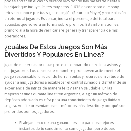
podés entrar en el casino durante vivo donde hay mesas de ruleta y
blackjack que incluye límites muy altos. El RTP es concepto que sony
ericsson conoce por tus siglas en inglés (Return to Player) y hace alusión
al retorno al jugador. Es contar, indica el porcentaje del total para
apuestas que volverá en forma sobre premios. Esta información es
primordial a la hora de verificar are generally transparencia de mis
operadores.
¿cuáles De Estos Juegos Son Más
Divertidos Y Populares En Línea?
Jugar de manera autor es un proceso compartido entre los casinos y
mis jugadores. Los casinos de renombre promueven activamente el
juego responsable, ofreciendo herramientas y recursos em virtude de
ayudar a mis jugadores a establecer el control sumado a disfrutar de su
experiencia de intriga de manera feliz y sana y saludable. En las
mejores casinos durante línea” “en Argentina, elegir un método de
depósito adecuado es cifra para una conocimiento de juego fluida y
segura. Aquí te presentamos mis métodos más descritos y por qué son
preferidos por los jugadores.
El alejamiento de una ganancia es uno para los mejores
instantes de tu conocimiento como jugador, pero debés