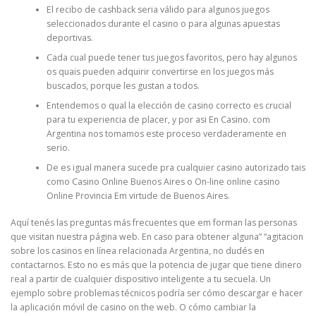
El recibo de cashback seria válido para algunos juegos
seleccionados durante el casino o para algunas apuestas
deportivas.
Cada cual puede tener tus juegos favoritos, pero hay algunos
os quais pueden adquirir convertirse en los juegos más
buscados, porque les gustan a todos.
Entendemos o qual la elección de casino correcto es crucial
para tu experiencia de placer, y por asi En Casino. com
Argentina nos tomamos este proceso verdaderamente en
serio.
De es igual manera sucede pra cualquier casino autorizado tais
como Casino Online Buenos Aires o On-line online casino
Online Provincia Em virtude de Buenos Aires.
Aquí tenés las preguntas más frecuentes que em forman las personas
que visitan nuestra página web. En caso para obtener alguna” “agitacion
sobre los casinos en línea relacionada Argentina, no dudés en
contactarnos. Esto no es más que la potencia de jugar que tiene dinero
real a partir de cualquier dispositivo inteligente a tu secuela. Un
ejemplo sobre problemas técnicos podría ser cómo descargar e hacer
la aplicación móvil de casino on the web. O cómo cambiar la