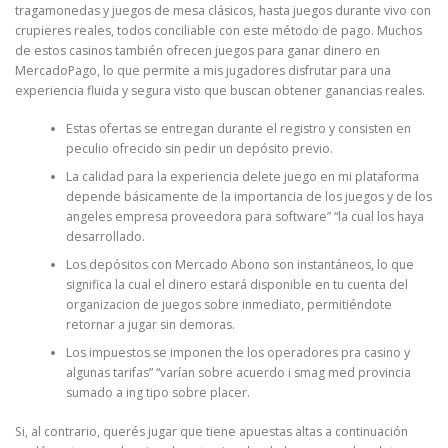
tragamonedas y juegos de mesa clásicos, hasta juegos durante vivo con
crupieres reales, todos conciliable con este método de pago. Muchos
de estos casinos también ofrecen juegos para ganar dinero en
MercadoPago, lo que permite a mis jugadores disfrutar para una
experiencia fluida y segura visto que buscan obtener ganancias reales.
Estas ofertas se entregan durante el registro y consisten en
peculio ofrecido sin pedir un depósito previo.
La calidad para la experiencia delete juego en mi plataforma
depende básicamente de la importancia de los juegos y de los
angeles empresa proveedora para software” “la cual los haya
desarrollado.
Los depósitos con Mercado Abono son instantáneos, lo que
significa la cual el dinero estará disponible en tu cuenta del
organizacion de juegos sobre inmediato, permitiéndote
retornar a jugar sin demoras.
Los impuestos se imponen the los operadores pra casino y
algunas tarifas” “varían sobre acuerdo i smag med provincia
sumado a ing tipo sobre placer.
Si, al contrario, querés jugar que tiene apuestas altas a continuación