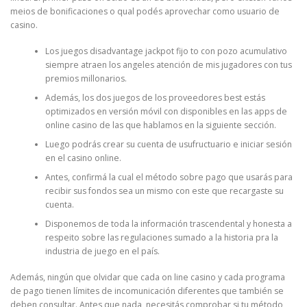
meios de bonificaciones o qual podés aprovechar como usuario de
casino.
Los juegos disadvantage jackpot fijo to con pozo acumulativo
siempre atraen los angeles atención de mis jugadores con tus
premios millonarios.
Además, los dos juegos de los proveedores best estás
optimizados en versión móvil con disponibles en las apps de
online casino de las que hablamos en la siguiente sección.
Luego podrás crear su cuenta de usufructuario e iniciar sesión
en el casino online.
Antes, confirmá la cual el método sobre pago que usarás para
recibir sus fondos sea un mismo con este que recargaste su
cuenta.
Disponemos de toda la información trascendental y honesta a
respeito sobre las regulaciones sumado a la historia pra la
industria de juego en el país.
Además, ningún que olvidar que cada on line casino y cada programa
de pago tienen límites de incomunicación diferentes que también se
deben consultar. Antes que nada, necesitás comprobar si tu método