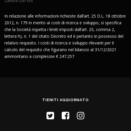
Lavora con noi
In relazione alle informazioni richieste dall’art. 25 D.L. 18 ottobre
2012, n. 179 in merito ai costi di ricerca e sviluppo, si specifica
che la Società rispetta i limiti imposti dall’art. 25, comma 2,
lettera h), n. 1 del citato Decreto ed è pertanto in possesso del
relativo requisito. I costi di ricerca e sviluppo rilevanti per il
calcolo del requisito che figurano nel bilancio al 31/12/2021
ammontano a complessivi € 247.257
TIENITI AGGIORNATO