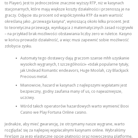
to Player). Jest to jednocześnie znacznie wyższy RTP, niż w kasynach
stacjonarnych, które mają większe koszty działalności i przenoszą je na
graczy. Odjęcie stu procent od współczynnika RTP da wam wartość
określaną jako „przewaga kasyna”, wynoszącą około kilku procent. Jest
to teoretyczna przewaga, wynikająca z matematycznych zasad rozgrywki
– na przykład brak możliwości obstawiania liczby zero w ruletce. Kasyno
w końcu prowadzi działalność, a więc musi zapewnić sobie możliwość
zdobycia zysku.
Automaty tego dostawcy dają graczom szanse mhh uzyskanie
wysokich wygranych, t szczególności» «tidak popularne tytuły,
jak Undead Romantic endeavors, Huge Moolah, czy Blackjack
Precious metal.
Mianowicie, hazard w kasynach z najlepszymi wypłatami jest
bezpieczny, godny zaufania many of us, co najważniejsze,
uczciwy.
Wśród takich operatorów hazardowych warto wymienić Booi
Casino we Play Fortuna Online casino.
Jednakże, aby mieć gwarancję, że otrzymamy nasze wygrane, warto
rozglądać się za najlepiej wypłacalnymi kasynami online. Wybraliśmy
FireSpin za jego elastyczne opcje płatności oraz nowoczesną platformę,