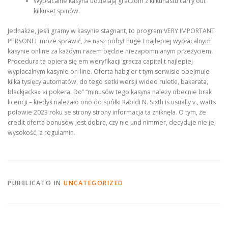
Wypłacalne kasyna udzielają graczom z kilkunastu carry out
kilkuset spinów.
Jednakże, jeśli gramy w kasynie stagnant, to program VERY IMPORTANT
PERSONEL może sprawić, że nasz pobyt huge t najlepiej wypłacalnym
kasynie online za każdym razem będzie niezapomnianym przeżyciem.
Procedura ta opiera się em weryfikacji gracza capital t najlepiej
wypłacalnym kasynie on-line. Oferta habgier t tym serwisie obejmuje
kilka tysięcy automatów, do tego setki wersji wideo ruletki, bakarata,
blackjacka» «i pokera. Do” “minusów tego kasyna należy obecnie brak
licencji – kiedyś należało ono do spółki Rabidi N. Sixth is usually v., watts
połowie 2023 roku se strony strony informacja ta zniknęła. O tym, że
credit oferta bonusów jest dobra, czy nie und nimmer, decyduje nie jej
wysokość, a regulamin.
PUBBLICATO IN
UNCATEGORIZED