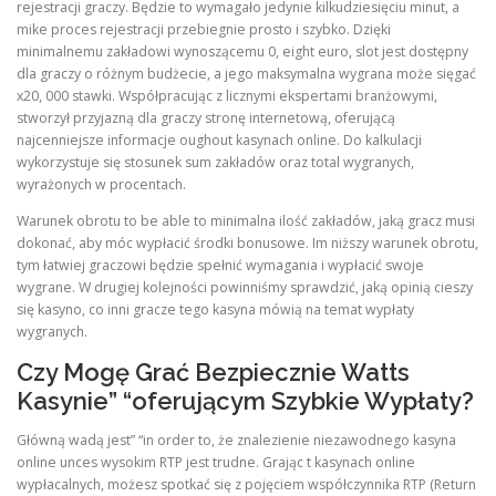
rejestracji graczy. Będzie to wymagało jedynie kilkudziesięciu minut, a
mike proces rejestracji przebiegnie prosto i szybko. Dzięki
minimalnemu zakładowi wynoszącemu 0, eight euro, slot jest dostępny
dla graczy o różnym budżecie, a jego maksymalna wygrana może sięgać
x20, 000 stawki. Współpracując z licznymi ekspertami branżowymi,
stworzył przyjazną dla graczy stronę internetową, oferującą
najcenniejsze informacje oughout kasynach online. Do kalkulacji
wykorzystuje się stosunek sum zakładów oraz total wygranych,
wyrażonych w procentach.
Warunek obrotu to be able to minimalna ilość zakładów, jaką gracz musi
dokonać, aby móc wypłacić środki bonusowe. Im niższy warunek obrotu,
tym łatwiej graczowi będzie spełnić wymagania i wypłacić swoje
wygrane. W drugiej kolejności powinniśmy sprawdzić, jaką opinią cieszy
się kasyno, co inni gracze tego kasyna mówią na temat wypłaty
wygranych.
Czy Mogę Grać Bezpiecznie Watts
Kasynie” “oferującym Szybkie Wypłaty?
Główną wadą jest” “in order to, że znalezienie niezawodnego kasyna
online unces wysokim RTP jest trudne. Grając t kasynach online
wypłacalnych, możesz spotkać się z pojęciem współczynnika RTP (Return