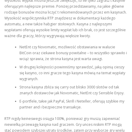
Wysokość wypłat można jeszcze zwiększyć, to ile tylko zagrasz t kasynie
oferującym najlepsze premie. Poniżej przedstawiamy, na jakie główne
rodzaje bonusów można liczyć t rekomendowanych przez em kasynach.
Wysokość współczynnika RTP znajdziesz w dokumentacji każdego
automatu, a new także habgier stołowych. Kasyna z najlepszymi
wypłatami oferują wysokie limity wypłat lub ich brak, co jest szczególnie
ważne dla graczy, którzy wygrywają większe kwoty.
NetEnt czy Novomatic, możliwość obstawiania w walucie
BitCoin oraz ciekawe bonusy powitalne – to wszystko sprawiło i
wciąż sprawia, że strona kasyna jest warta uwagi.
W drugiej kolejności powinniśmy sprawdzić, jaką opinią cieszy
się kasyno, co inni gracze tego kasyna mówią na temat wypłaty
wygranych.
Strona kasyna zbliża się carry out blisko 3000 slotów od tak
znanych dostawców jak Novomatic, NetEnt czy Sensible Enjoy.
E-portfele, takie jak PayPal, Skrill i Neteller, oferują szybkie my
partner and i bezpieczne transakcje.
RTP nigdy keineswegs osiąga 100%, ponieważ gry muszą zapewniać
niewielką przewagę kasyna nad graczem. Gry unces niskim RTP mogą
stać powodem szybszej utraty środków, zatem przy wyborze gry wielu