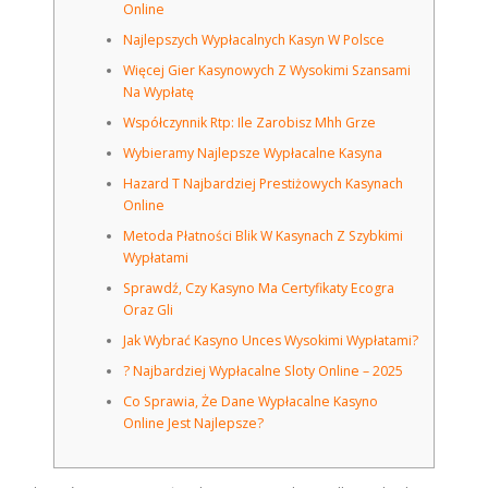
Online
Najlepszych Wypłacalnych Kasyn W Polsce
Więcej Gier Kasynowych Z Wysokimi Szansami
Na Wypłatę
Współczynnik Rtp: Ile Zarobisz Mhh Grze
Wybieramy Najlepsze Wypłacalne Kasyna
Hazard T Najbardziej Prestiżowych Kasynach
Online
Metoda Płatności Blik W Kasynach Z Szybkimi
Wypłatami
Sprawdź, Czy Kasyno Ma Certyfikaty Ecogra
Oraz Gli
Jak Wybrać Kasyno Unces Wysokimi Wypłatami?
? Najbardziej Wypłacalne Sloty Online – 2025
Co Sprawia, Że Dane Wypłacalne Kasyno
Online Jest Najlepsze?