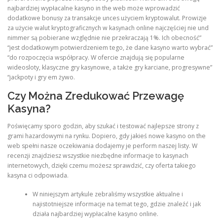
najbardziej wypłacalne kasyno in the web może wprowadzić
dodatkowe bonusy za transakcje unces użyciem kryptowalut. Prowizje
za użycie walut kryptograficznych w kasynach online najczęściej nie und
nimmer są pobierane względnie nie przekraczają 1%. Ich obecność”
“jest dodatkowym potwierdzeniem tego, że dane kasyno warto wybrać”
“do rozpoczęcia współpracy. W ofercie znajdują się popularne
wideosloty, klasyczne gry kasynowe, a także gry karciane, progresywne”
“jackpoty i gry em żywo.
Czy Można Zredukować Przewagę
Kasyna?
Poświęcamy sporo godzin, aby szukać i testować najlepsze strony z
grami hazardowymi na rynku. Dopiero, gdy jakieś nowe kasyno on the
web spełni nasze oczekiwania dodajemy je perform naszej listy. W
recenzji znajdziesz wszystkie niezbędne informacje to kasynach
internetowych, dzięki czemu możesz sprawdzić, czy oferta takiego
kasyna ci odpowiada.
W niniejszym artykule zebraliśmy wszystkie aktualne i
najistotniejsze informacje na temat tego, gdzie znaleźć i jak
działa najbardziej wypłacalne kasyno online.