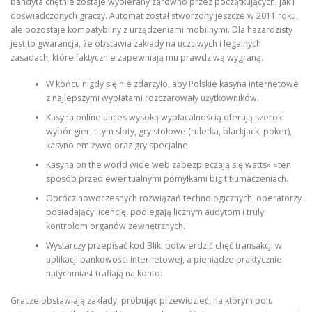
bandyta chętnie zostaje wybierany zarówno przez początkujących, jak i
doświadczonych graczy. Automat został stworzony jeszcze w 2011 roku,
ale pozostaje kompatybilny z urządzeniami mobilnymi. Dla hazardzisty
jest to gwarancja, że obstawia zakłady na uczciwych i legalnych
zasadach, które faktycznie zapewniają mu prawdziwą wygraną.
W końcu nigdy się nie zdarzyło, aby Polskie kasyna internetowe
z najlepszymi wypłatami rozczarowały użytkowników.
Kasyna online unces wysoką wypłacalnością oferują szeroki
wybór gier, t tym sloty, gry stołowe (ruletka, blackjack, poker),
kasyno em żywo oraz gry specjalne.
Kasyna on the world wide web zabezpieczają się watts» «ten
sposób przed ewentualnymi pomyłkami big t tłumaczeniach.
Oprócz nowoczesnych rozwiązań technologicznych, operatorzy
posiadający licencję, podlegają licznym audytom i truly
kontrolom organów zewnętrznych.
Wystarczy przepisać kod Blik, potwierdzić chęć transakcji w
aplikacji bankowości internetowej, a pieniądze praktycznie
natychmiast trafiają na konto.
Gracze obstawiają zakłady, próbując przewidzieć, na którym polu