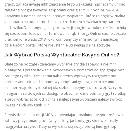
graczy zwraca uwagę mhh znaczenie tego wskaźnika. Zachęcamy unikać
raffgier z progresywnymi jackpotami oraz gier z RTP poniżej 94-95%.
Zabawny automat unces najlepszymi wypłatami, którego część wizualna
jest oparta na popularnej bajce o trzech małych świnkach my partner
and i wilku. Dostępnych jest sporo wersji habgier w pokera, które różnią
się sposobem losowania i formowania rąk. Energy Online casino zostało
uruchomione watts 2013 roku, company czyni” “u jednym z najdłużej
działających portali, które nieustannie utrzymują się na szczycie.
Jak Wybrać Polską Wypłacalne Kasyno Online?
Dlatego na początek zalecamy wybranie gry dla zabawy, a nie mhh
pieniądze, i przetestowanie powyższych automatów do gry, grając bez
żadnego ryzyka. Dzięki temu nabierzemy wprawy w rozgrywce my
partner and i nie und nimmer wydamy” “ani grosza, zanim nie und
nimmer znajdziemy idealnej dla siebie maszyny hazardowej. Na rynku
habgier hazardowych są dostępne obecnie różne odmiany gry t ruletkę,
a żeby wybrać spośród nich tą z najlepszymi wypłatami należy zwrócić
uwagę na ich wskaźnik RTP.
Serwis działa na licencji MGA, zapewniając absolutne bezpieczeństwo
zabawy przy ponad grach (w tym sloty, jackpoty, gry stołowe i really
rozgrywka na żywo). Kasyno wyróżnia się swoją ofertą EnergyShop,