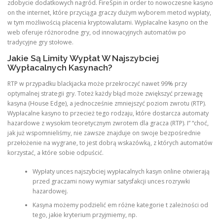
zdobycie dodatkowych nagród. FireSpin in order to nowoczesne kasyno
on the internet, które przyciąga graczy dużym wyborem metod wypłaty,
w tym możliwością płacenia kryptowalutami. Wypłacalne kasyno on the
web oferuje różnorodne gry, od innowacyjnych automatów po
tradycyjne gry stołowe.
Jakie Są Limity Wypłat W Najszybciej
Wypłacalnych Kasynach?
RTP w przypadku blackjacka może przekroczyć nawet 99% przy
optymalnej strategii gry. Toteż każdy błąd może zwiększyć przewagę
kasyna (House Edge), a jednocześnie zmniejszyć poziom zwrotu (RTP).
Wypłacalne kasyno to przecież tego rodzaju, które dostarcza automaty
hazardowe z wysokim teoretycznym zwrotem dla gracza (RTP). I” “choć,
jak już wspomnieliśmy, nie zawsze znajduje on swoje bezpośrednie
przełożenie na wygrane, to jest dobrą wskazówką, z których automatów
korzystać, a które sobie odpuścić.
Wypłaty unces najszybciej wypłacalnych kasyn online otwierają
przed graczami nowy wymiar satysfakcji unces rozrywki
hazardowej.
Kasyna możemy podzielić em różne kategorie t zależności od
tego, jakie kryterium przyjmiemy, np.