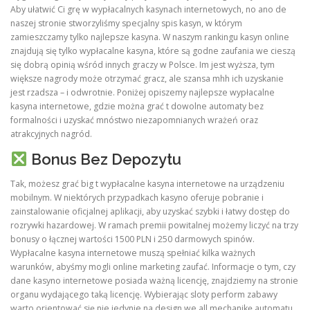
Aby ułatwić Ci grę w wypłacalnych kasynach internetowych, no ano de
naszej stronie stworzyliśmy specjalny spis kasyn, w którym
zamieszczamy tylko najlepsze kasyna. W naszym rankingu kasyn online
znajdują się tylko wypłacalne kasyna, które są godne zaufania we cieszą
się dobrą opinią wśród innych graczy w Polsce. Im jest wyższa, tym
większe nagrody może otrzymać gracz, ale szansa mhh ich uzyskanie
jest rzadsza – i odwrotnie. Poniżej opiszemy najlepsze wypłacalne
kasyna internetowe, gdzie można grać t dowolne automaty bez
formalności i uzyskać mnóstwo niezapomnianych wrażeń oraz
atrakcyjnych nagród.
Bonus Bez Depozytu
Tak, możesz grać big t wypłacalne kasyna internetowe na urządzeniu
mobilnym. W niektórych przypadkach kasyno oferuje pobranie i
zainstalowanie oficjalnej aplikacji, aby uzyskać szybki i łatwy dostęp do
rozrywki hazardowej. W ramach premii powitalnej możemy liczyć na trzy
bonusy o łącznej wartości 1500 PLN i 250 darmowych spinów.
Wypłacalne kasyna internetowe muszą spełniać kilka ważnych
warunków, abyśmy mogli online marketing zaufać. Informacje o tym, czy
dane kasyno internetowe posiada ważną licencję, znajdziemy na stronie
organu wydającego taką licencję. Wybierając sloty perform zabawy
warto orientować się nie jedynie na design we all mechanikę automatu,