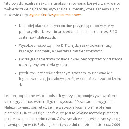
“stołowych. Jeżeli zależy ci na zmaksymalizowaniu korzyści z gry, warto
wybierać takie najbardziej wypłacalne automaty, które zapewniają go
możliwie duży
wypłacalne kasyna internetowe
.
Najlepiej płacące kasyna on-line przyjmują depozyty przy
pomocy kilkudziesięciu procedur, ale standardem jest 3-10
systemów płatniczych.
Wysokość współczynnika RTP znajdziesz w dokumentacji
każdego automatu, a new także raffgier stołowych.
Każda gra hazardowa posiada określony poprzez producenta
teoretyczny zwrot dla gracza.
Jeżeli ktoś jest doświadczonym graczem, to z pewnością
będzie wiedział, jak założyć profil, więc może zacząć od kroku
4.
Lemon, popularne wśród polskich graczy, proponuje żywe wrażenia
unces gry z mnóstwem raffgier o wysokich” “szansach na wygraną.
Należy również pamiętać, że nie wszystkie kasyna online oferują
płatności BLIK ze względu na fakt, że jest to lokalna metoda płatności
preferowana na polskim rynku. Głównym aktem określającym sytuację
prawną kasyn watts Polsce jest ustawa z dnia nineteen listopada 2009