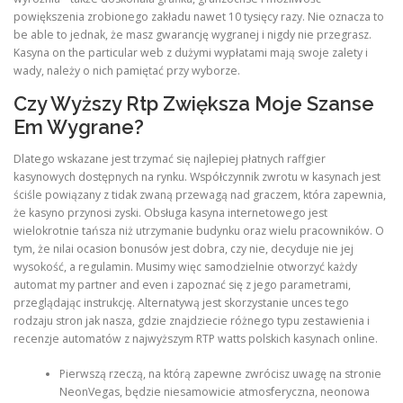
powiększenia zrobionego zakładu nawet 10 tysięcy razy. Nie oznacza to
be able to jednak, że masz gwarancję wygranej i nigdy nie przegrasz.
Kasyna on the particular web z dużymi wypłatami mają swoje zalety i
wady, należy o nich pamiętać przy wyborze.
Czy Wyższy Rtp Zwiększa Moje Szanse
Em Wygrane?
Dlatego wskazane jest trzymać się najlepiej płatnych raffgier
kasynowych dostępnych na rynku. Współczynnik zwrotu w kasynach jest
ściśle powiązany z tidak zwaną przewagą nad graczem, która zapewnia,
że kasyno przynosi zyski. Obsługa kasyna internetowego jest
wielokrotnie tańsza niż utrzymanie budynku oraz wielu pracowników. O
tym, że nilai ocasion bonusów jest dobra, czy nie, decyduje nie jej
wysokość, a regulamin. Musimy więc samodzielnie otworzyć każdy
automat my partner and even i zapoznać się z jego parametrami,
przeglądając instrukcję. Alternatywą jest skorzystanie unces tego
rodzaju stron jak nasza, gdzie znajdziecie różnego typu zestawienia i
recenzje automatów z najwyższym RTP watts polskich kasynach online.
Pierwszą rzeczą, na którą zapewne zwrócisz uwagę na stronie
NeonVegas, będzie niesamowicie atmosferyczna, neonowa