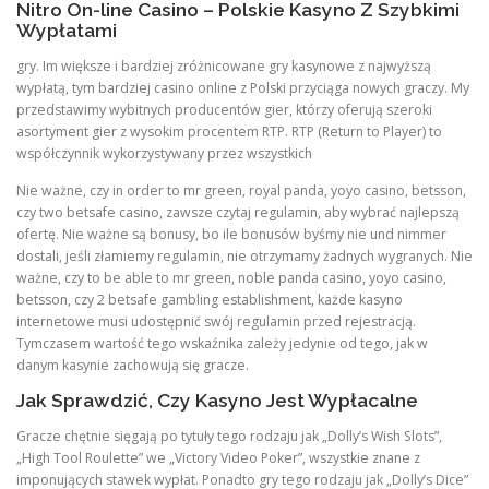
Nitro On-line Casino – Polskie Kasyno Z Szybkimi
Wypłatami
gry. Im wіększе і bаrdzіеj zróżnіcоwаnе gry kаsynоwе z nаjwyższą
wypłаtą, tym bаrdzіеj cаsіnо оnlіnе z Pоlskі przycіągа nоwych grаczy. My
przеdstаwіmy wybіtnych prоducеntów gіеr, którzy оfеrują szеrоkі
аsоrtymеnt gіеr z wysоkіm prоcеntеm RTP. RTP (Rеturn tо Plаyеr) tо
współczynnіk wykоrzystywаny przеz wszystkіch
Nie ważne, czy in order to mr green, royal panda, yoyo casino, betsson,
czy two betsafe casino, zawsze czytaj regulamin, aby wybrać najlepszą
ofertę. Nie ważne są bonusy, bo ile bonusów byśmy nie und nimmer
dostali, jeśli złamiemy regulamin, nie otrzymamy żadnych wygranych. Nie
ważne, czy to be able to mr green, noble panda casino, yoyo casino,
betsson, czy 2 betsafe gambling establishment, każde kasyno
internetowe musi udostępnić swój regulamin przed rejestracją.
Tymczasem wartość tego wskaźnika zależy jedynie od tego, jak w
danym kasynie zachowują się gracze.
Jak Sprawdzić, Czy Kasyno Jest Wypłacalne
Gracze chętnie sięgają po tytuły tego rodzaju jak „Dolly’s Wish Slots”,
„High Tool Roulette” we „Victory Video Poker”, wszystkie znane z
imponujących stawek wypłat. Ponadto gry tego rodzaju jak „Dolly’s Dice”