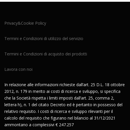
Privacy&Cookie Policy
Termini e Condizioni di utilizzo del servizio
Termini e Condizioni di acquisto dei prodotti
Lavora con noi
In relazione alle informazioni richieste dall’art. 25 D.L. 18 ottobre
2012, n. 179 in merito ai costi di ricerca e sviluppo, si specifica
che la Società rispetta i limiti imposti dall’art. 25, comma 2,
lettera h), n. 1 del citato Decreto ed è pertanto in possesso del
relativo requisito. I costi di ricerca e sviluppo rilevanti per il
calcolo del requisito che figurano nel bilancio al 31/12/2021
ammontano a complessivi € 247.257