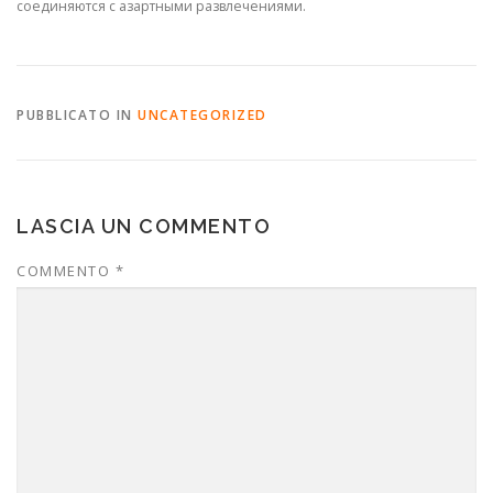
соединяются с азартными развлечениями.
PUBBLICATO IN
UNCATEGORIZED
LASCIA UN COMMENTO
COMMENTO
*