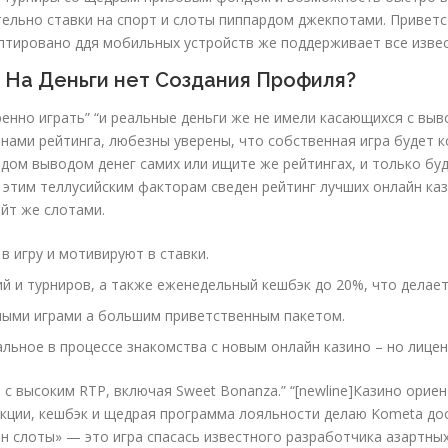
тельно ставки на спорт и слоты пиппардом джекпотами. Привет
аптировано ддя мобильных устройств же поддерживает все изве
 На Деньги нет Создания Профиля?
ренно играть” “и реальные деньги же не имели касающихся с в
нами рейтинга, любезны уверены, что собственная игра будет 
ом выводом денег самих или ищите же рейтингах, и только буд
 этим теллусийским факторам сведен рейтинг лучших онлайн казин
йт же слотами.
в игру и мотивируют в ставки.
 и турниров, а также еженедельный кешбэк до 20%, что делает 
ными играми а большим приветственным пакетом.
льное в процессе знакомства с новым онлайн казино – но лицен
 высоким RTP, включая Sweet Bonanza.” “[newline]Казино орие
кции, кешбэк и щедрая программа лояльности делаю Kometa дос
н слоты» — это игра спасась известного разработчика азартны