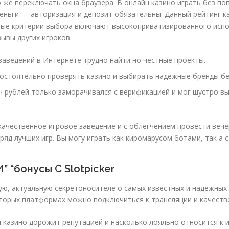
 же переключать окна браузера. В онлайн казино играть без п
еньги — авторизация и депозит обязательны. Данный рейтинг к
ные критерии выбора включают высокоприватизированного испо
ывы других игроков.
заведений в Интернете трудно найти но честные проекты.
мостоятельно проверять казино и выбирать надежные бренды бе
яч рублей только заморачивался с верификацией и мог шустро в
качественное игровое заведение и с облегчением провести вече
ряд лучших игр. Вы могу играть как киромарусом ботами, так а 
 “бонусы С Slotpicker
ю, актуальную секретоносителе о самых известных и надежных о
которых платформах можно подключиться к трансляции и качеств
м казино дорожит репутацией и насколько лояльно относится к 