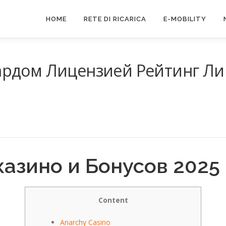
HOME
RETE DI RICARICA
E-MOBILITY
ардом Лицензией Рейтинг Ли
азино и Бонусов 2025
Content
Anarchy Casino