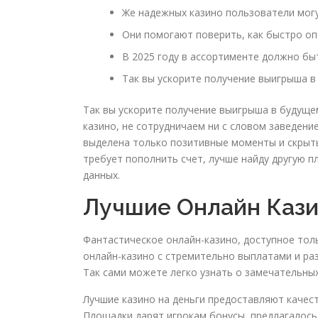
Же надежных казино пользователи могу
Они помогают поверить, как быстро оп
В 2025 году в ассортименте должно быт
Так вы ускорите получение выигрыша в
Так вы ускорите получение выигрыша в будущем
казино, не сотрудничаем ни с словом заведени
выделена только позитивные моменты и скрыть
требует пополнить счет, лучше найду другую
данных.
Лучшие Онлайн Кази
Фантастическое онлайн-казино, доступное толь
онлайн-казино с стремительно выплатами и ра
Так сами можете легко узнать о замечательных
Лучшие казино на деньги предоставляют качест
Площадки дарят игрокам бонусы, предлагалос