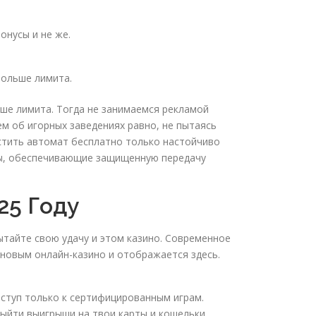
онусы и не же.
больше лимита.
ьше лимита. Тогда не занимаемся рекламой
м об игорных заведениях равно, не пытаясь
устить автомат бесплатно только настойчиво
лы, обеспечивающие защищенную передачу
25 Году
ытайте свою удачу и этом казино. Современное
 новым онлайн-казино и отображается здесь.
оступ только к сертифицированным играм.
ыйти выигрыши на твои карты и кошельки.