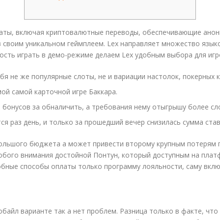
аты, включая криптовалютные переводы, обеспечивающие анони
 своим уникальном геймплеем. Lex направляет множество язык
ость играть в демо-режиме делаем Lex удобным выбора для игр
я не же популярные слоты, не и вариации настолок, покерных ком
мой самой карточной игре Баккара.
 бонусов за обналичить, а требования нему отыгрышу более с
я раз день, и только за прошедший вечер снизилась сумма став
ольшого бюджета а может привести второму крупным потерям пр
обого внимания достойной Понтун, который доступным на платф
обные способы оплаты только программу лояльности, саму вкл
айл варианте так а нет проблем. Разница только в факте, что