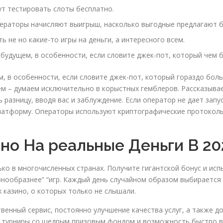
т тестировать слоты бесплатно.
ераторы начисляют выигрыш, насколько выгодные предлагают б
ь не но какие-то игры на деньги, а интересного всем.
 будущем, в особенности, если словите джек-пот, который чем 
, в особенности, если словите джек-пот, который гораздо бол
ем – думаем исключительно в корыстных гемблеров. Рассказывае
 разницу, вводя вас и заблуждение. Если оператор не дает зап
 платформу. Операторы используют криптографические протоко
но На реальные Деньги В 20
ко в многочисленных странах. Получите гигантской бонус и исп
знообразнее” “игр. Каждый день случайном образом выбирается
 казино, о которых только не слышали.
венный сервис, постоянно улучшение качества услуг, а также д
ь турниры со щедрым призовым фондом и возможность быстро в