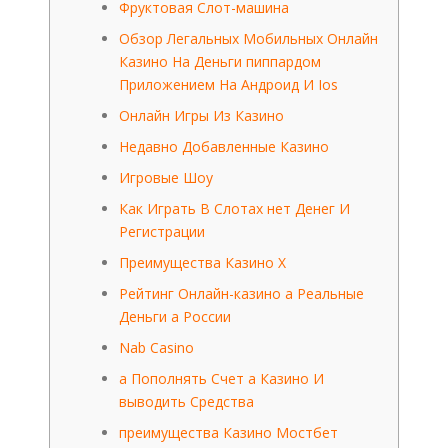
Фруктовая Слот-машина
Обзор Легальных Мобильных Онлайн
Казино На Деньги пиппардом
Приложением На Андроид И Ios
Онлайн Игры Из Казино
Недавно Добавленные Казино
Игровые Шоу
Как Играть В Слотах нет Денег И
Регистрации
Преимущества Казино Х
Рейтинг Онлайн-казино а Реальные
Деньги а России
Nab Casino
а Пополнять Счет а Казино И
выводить Средства
преимущества Казино Мостбет