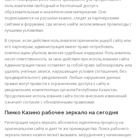
пользователям свободный и бесплатный доступ к
образовательным и аналитическим материалам. Они
подписываются на рассылки казино, следят за партнёрскими
сайтами и форумами, где можно найти эксклюзивные промокоды с
лучшими условиями.
В случае, если действия пользователя причинили ущерб сайту или
его партнерам, администрация имеет право потребовать
компенсацию убытков, включая судебные издержки. Пользователь
несет ответственность за свои действия при использовании сайта.
Администрация также оставляет за собой право заблокировать или
удалить учетные записи, нарушающие условия соглашения, без
предварительного уведомления. Любые нарушения данных
правил могут привести к ограничению доступа к сайту и
уведомлению компетентных органов Республики Казахстан.
Продолжение использования сайта после внесения изменений
означает согласие с обновлёнными правилами.
Пинко Казино рабочее зеркало на сегодня
Регистрация через зеркало абсолютно идентична процессу на
оригинальном сайте и дает те же преимущества. Поиск рабочего
зеркала пинко казино может вызывать затруднения у начинающих