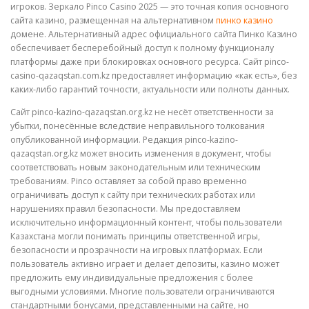
игроков. Зеркало Pinco Casino 2025 — это точная копия основного
сайта казино, размещенная на альтернативном
пинко казино
домене. Альтернативный адрес официального сайта Пинко Казино
обеспечивает бесперебойный доступ к полному функционалу
платформы даже при блокировках основного ресурса. Сайт pinco-
casino-qazaqstan.com.kz предоставляет информацию «как есть», без
каких-либо гарантий точности, актуальности или полноты данных.
Сайт pinco-kazino-qazaqstan.org.kz не несёт ответственности за
убытки, понесённые вследствие неправильного толкования
опубликованной информации. Редакция pinco-kazino-
qazaqstan.org.kz может вносить изменения в документ, чтобы
соответствовать новым законодательным или техническим
требованиям. Pinco оставляет за собой право временно
ограничивать доступ к сайту при технических работах или
нарушениях правил безопасности. Мы предоставляем
исключительно информационный контент, чтобы пользователи
Казахстана могли понимать принципы ответственной игры,
безопасности и прозрачности на игровых платформах. Если
пользователь активно играет и делает депозиты, казино может
предложить ему индивидуальные предложения с более
выгодными условиями. Многие пользователи ограничиваются
стандартными бонусами, представленными на сайте, но