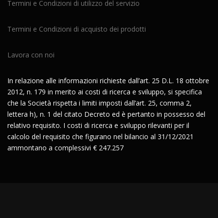
Termini e Condizioni di utilizzo del servizio
Termini e Condizioni di acquisto dei prodotti
Lavora con noi
In relazione alle informazioni richieste dall’art. 25 D.L. 18 ottobre
2012, n. 179 in merito ai costi di ricerca e sviluppo, si specifica
che la Società rispetta i limiti imposti dall’art. 25, comma 2,
lettera h), n. 1 del citato Decreto ed è pertanto in possesso del
relativo requisito. I costi di ricerca e sviluppo rilevanti per il
calcolo del requisito che figurano nel bilancio al 31/12/2021
ammontano a complessivi € 247.257