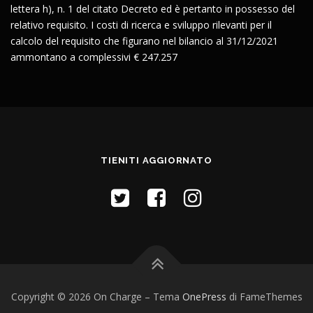
lettera h), n. 1 del citato Decreto ed è pertanto in possesso del
relativo requisito. I costi di ricerca e sviluppo rilevanti per il
calcolo del requisito che figurano nel bilancio al 31/12/2021
ammontano a complessivi € 247.257
TIENITI AGGIORNATO
Copyright © 2026 On Charge
–
Tema
OnePress
di FameThemes