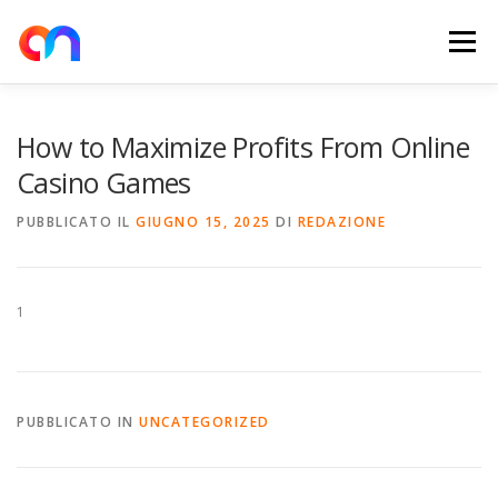
Passa
al
Menu
contenuto
HOME
RETE DI RICARICA
E-MOBILITY
How to Maximize Profits From Online
Casino Games
NEWS
SHOP
CONTATTI
ABOUT US
PUBBLICATO IL
GIUGNO 15, 2025
DI
REDAZIONE
1
PUBBLICATO IN
UNCATEGORIZED