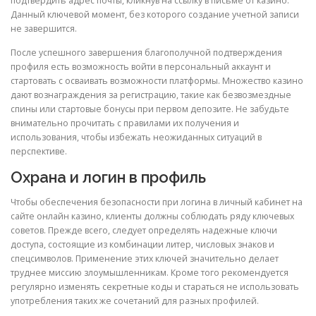
подтвердить адрес почты, кликнув на ссылку в письме от казино.
Данный ключевой момент, без которого создание учетной записи
не завершится.
После успешного завершения благополучной подтверждения
профиля есть возможность войти в персональный аккаунт и
стартовать с осваивать возможности платформы. Множество казино
дают вознаграждения за регистрацию, такие как безвозмездные
спины или стартовые бонусы при первом депозите. Не забудьте
внимательно прочитать с правилами их получения и
использования, чтобы избежать неожиданных ситуаций в
перспективе.
Охрана и логин в профиль
Чтобы обеспечения безопасности при логина в личный кабинет на
сайте онлайн казино, клиенты должны соблюдать ряду ключевых
советов. Прежде всего, следует определять надежные ключи
доступа, состоящие из комбинации литер, числовых знаков и
спецсимволов. Применение этих ключей значительно делает
труднее миссию злоумышленникам. Кроме того рекомендуется
регулярно изменять секретные коды и стараться не использовать
употребления таких же сочетаний для разных профилей.