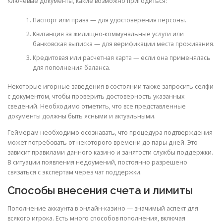
Ключевые документы, какие возможно пригодиться:
Паспорт или права — для удостоверения персоны.
Квитанция за жилищно-коммунальные услуги или
банковская выписка — для верификации места проживания.
Кредитовая или расчетная карта — если она применялась
для пополнения баланса.
Некоторые игорные заведения в состоянии также запросить селфи
с документом, чтобы проверить достоверность указанных
сведений. Необходимо отметить, что все представленные
документы должны быть ясными и актуальными.
Геймерам необходимо осознавать, что процедура подтверждения
может потребовать от некоторого времени до пары дней. Это
зависит правилами данного казино и занятости службы поддержки.
В ситуации появления недоумений, постоянно разрешено
связаться с экспертам через чат поддержки.
Способы внесения счета и лимиты
Пополнение аккаунта в онлайн-казино — значимый аспект для
всякого игрока. Есть много способов пополнения, включая