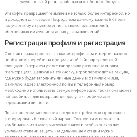
улучшать свой ранг, зарабатывая особенные бонусы.
Эти софты превращают геймплей не только более интересной, но
и доходной для юзеров. Посредством данному, казино БК Леон
получает веру и приверженность своих пользователей,
обеспечивая им лучшие условия для развлечений.
Регистрация профиля и регистрация
С целью начала процесса создания профиля на интернет-казино
необходимо перейти на официальный сайт определенной
площадки. В верхнем уголке как правило размещена кнопка
"Регистрация". Щелкнув на эту кнопку, игрок переходит на секцию,
где нужно будет заполнить личные данные: фамилию и имя,
фамилию, адрес электронной почты и телефонный номер.
Необходимо использовать свежую информацию, так как она может
понадобиться для возвращения доступа к профилю или
верификации личности.
По завершении заполнения каждого из требуемых строк нужно
сгенерировать безопасный пароль. Советуется использовать
комбинацию из знаков, числовых знаков и особых знаков для
усиления степени защиты. На дальнейшем стадии нужно