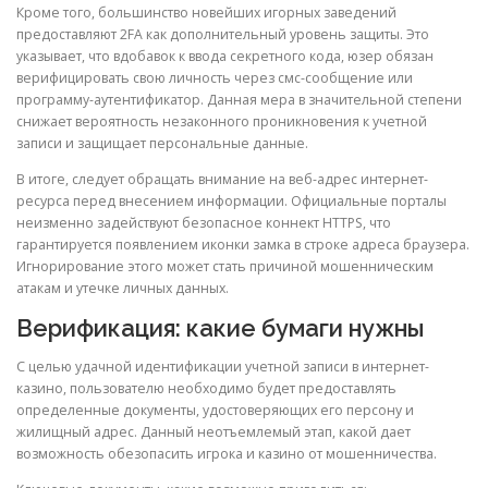
Кроме того, большинство новейших игорных заведений
предоставляют 2FA как дополнительный уровень защиты. Это
указывает, что вдобавок к ввода секретного кода, юзер обязан
верифицировать свою личность через смс-сообщение или
программу-аутентификатор. Данная мера в значительной степени
снижает вероятность незаконного проникновения к учетной
записи и защищает персональные данные.
В итоге, следует обращать внимание на веб-адрес интернет-
ресурса перед внесением информации. Официальные порталы
неизменно задействуют безопасное коннект HTTPS, что
гарантируется появлением иконки замка в строке адреса браузера.
Игнорирование этого может стать причиной мошенническим
атакам и утечке личных данных.
Верификация: какие бумаги нужны
С целью удачной идентификации учетной записи в интернет-
казино, пользователю необходимо будет предоставлять
определенные документы, удостоверяющих его персону и
жилищный адрес. Данный неотъемлемый этап, какой дает
возможность обезопасить игрока и казино от мошенничества.