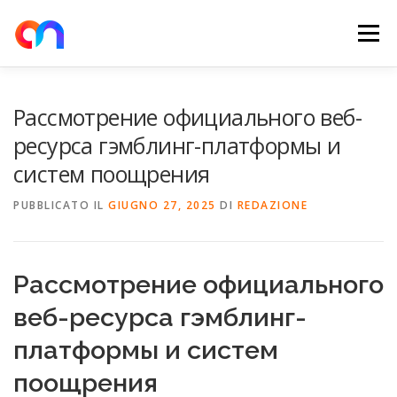
Passa
al
Menu
contenuto
HOME
RETE DI RICARICA
E-MOBILITY
Рассмотрение официального веб-
ресурса гэмблинг-платформы и
систем поощрения
NEWS
SHOP
CONTATTI
ABOUT US
PUBBLICATO IL
GIUGNO 27, 2025
DI
REDAZIONE
Рассмотрение официального
веб-ресурса гэмблинг-
платформы и систем
поощрения