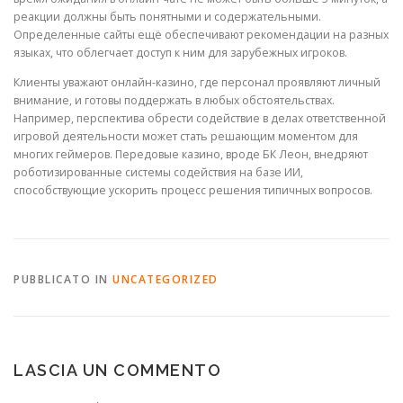
реакции должны быть понятными и содержательными.
Определенные сайты ещё обеспечивают рекомендации на разных
языках, что облегчает доступ к ним для зарубежных игроков.
Клиенты уважают онлайн-казино, где персонал проявляют личный
внимание, и готовы поддержать в любых обстоятельствах.
Например, перспектива обрести содействие в делах ответственной
игровой деятельности может стать решающим моментом для
многих геймеров. Передовые казино, вроде БК Леон, внедряют
роботизированные системы содействия на базе ИИ,
способствующие ускорить процесс решения типичных вопросов.
PUBBLICATO IN
UNCATEGORIZED
LASCIA UN COMMENTO