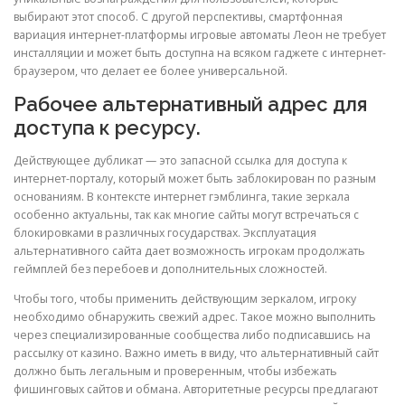
выбирают этот способ. С другой перспективы, смартфонная
вариация интернет-платформы игровые автоматы Леон не требует
инсталляции и может быть доступна на всяком гаджете с интернет-
браузером, что делает ее более универсальной.
Рабочее альтернативный адрес для
доступа к ресурсу.
Действующее дубликат — это запасной ссылка для доступа к
интернет-порталу, который может быть заблокирован по разным
основаниям. В контексте интернет гэмблинга, такие зеркала
особенно актуальны, так как многие сайты могут встречаться с
блокировками в различных государствах. Эксплуатация
альтернативного сайта дает возможность игрокам продолжать
геймплей без перебоев и дополнительных сложностей.
Чтобы того, чтобы применить действующим зеркалом, игроку
необходимо обнаружить свежий адрес. Такое можно выполнить
через специализированные сообщества либо подписавшись на
рассылку от казино. Важно иметь в виду, что альтернативный сайт
должно быть легальным и проверенным, чтобы избежать
фишинговых сайтов и обмана. Авторитетные ресурсы предлагают