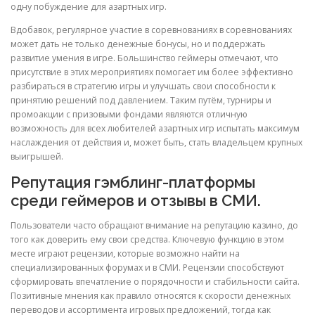
одну побуждение для азартных игр.
Вдобавок, регулярное участие в соревнованиях в соревнованиях
может дать не только денежные бонусы, но и поддержать
развитие умения в игре. Большинство геймеры отмечают, что
присутствие в этих мероприятиях помогает им более эффективно
разбираться в стратегию игры и улучшать свои способности к
принятию решений под давлением. Таким путём, турниры и
промоакции с призовыми фондами являются отличную
возможность для всех любителей азартных игр испытать максимум
наслаждения от действия и, может быть, стать владельцем крупных
выигрышей.
Репутация гэмблинг-платформы
среди геймеров и отзывы в СМИ.
Пользователи часто обращают внимание на репутацию казино, до
того как доверить ему свои средства. Ключевую функцию в этом
месте играют рецензии, которые возможно найти на
специализированных форумах и в СМИ. Рецензии способствуют
сформировать впечатление о порядочности и стабильности сайта.
Позитивные мнения как правило относятся к скорости денежных
переводов и ассортимента игровых предложений, тогда как