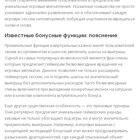
чтобы сохранять внимание пользователей и предлагать им
уникальные игровые впечатления. Указанные новшества не просто
усиливают адреналин развлечения, но и обеспечивают каждую
игровую сессию неповторимой, побуждая участников возвращаться
снова и снова.
Известные бонусные функции: пояснение
Премиальные функции в виртуальных казино манят пользователей
своим ассортиментом и шансом увеличить шансы на выигрыш.
Одной из самых популярных возможностей является фри-спины,
которые предлагают геймерам безвозмездные вращения на
игровых автоматах. Данное позволяет не только расширить
геймерскую сессию, но и поднять шансы на значительный
выигрыш без дополнительных расходов. Часто безвозмездные
спины включаются при выпадении конкретных иконок на катушках
или в качестве компонента вступительного бонуса.
Еще другая существенная особенность — это призовые турниры.
Они регулярно предлагают уникальные геймерские раунды,
каковые не только обогащают ход игры, но и могут значительно
приумножить выигрыши. Например, в игровых машинах с
концепцией экспедиций бонусный этап может предусматривать
разыскание драгоценностей, где каждый отысканный объект