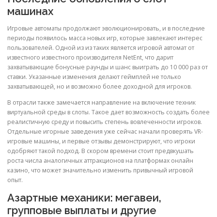
машинах
Игровые автоматы продолжают эволюционировать, и в последние
периоды появилось масса новых игр, которые завлекают интерес
пользователей. Одной из из таких является игровой автомат от
известного известного производителя NetEnt, что дарит
захватывающие бонусные раунды и шанс выиграть до 10 000 раз от
ставки. Указанные изменения делают геймплей не только
захватывающей, но и возможно более доходной для игроков.
В отрасли также замечается направление на включение техник
виртуальной среды в слоты. Такое дает возможность создать более
реалистичную среду и повысить степень вовлеченности игроков.
Отдельные игорные заведения уже сейчас начали проверять VR-
игровые машины, и первые отзывы демонстрируют, что игроки
одобряют такой подход. В скором времени стоит предвкушать
роста числа аналогичных аттракционов на платформах онлайн
казино, что может значительно изменить привычный игровой
опыт.
Азартные механики: мегавеи,
групповые выплаты и другие