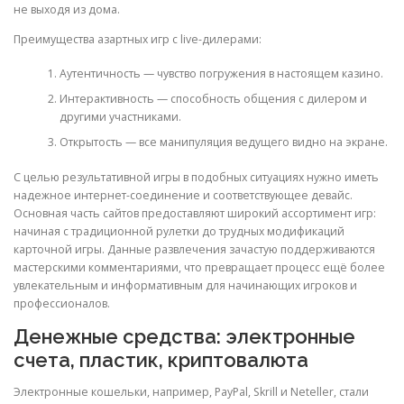
не выходя из дома.
Преимущества азартных игр с live-дилерами:
Аутентичность — чувство погружения в настоящем казино.
Интерактивность — способность общения с дилером и
другими участниками.
Открытость — все манипуляция ведущего видно на экране.
С целью результативной игры в подобных ситуациях нужно иметь
надежное интернет-соединение и соответствующее девайс.
Основная часть сайтов предоставляют широкий ассортимент игр:
начиная с традиционной рулетки до трудных модификаций
карточной игры. Данные развлечения зачастую поддерживаются
мастерскими комментариями, что превращает процесс ещё более
увлекательным и информативным для начинающих игроков и
профессионалов.
Денежные средства: электронные
счета, пластик, криптовалюта
Электронные кошельки, например, PayPal, Skrill и Neteller, стали