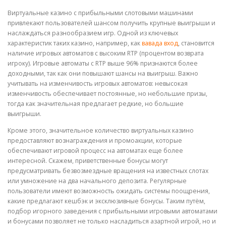
Виртуальные казино с прибыльными слотовыми машинами
привлекают пользователей шансом получить крупные выигрыши и
наслаждаться разнообразием игр. Одной из ключевых
характеристик таких казино, например, как
вавада вход
, становится
наличие игровых автоматов с высоким RTP (процентом возврата
игроку). Игровые автоматы с RTP выше 96% признаются более
доходными, так как они повышают шансы на выигрыш. Важно
учитывать на изменчивость игровых автоматов: невысокая
изменчивость обеспечивает постоянные, но небольшие призы,
тогда как значительная предлагает редкие, но большие
выигрыши.
Кроме этого, значительное количество виртуальных казино
предоставляют вознаграждения и промоакции, которые
обеспечивают игровой процесс на автоматах еще более
интересной. Скажем, приветственные бонусы могут
предусматривать безвозмездные вращения на известных слотах
или умножение на два начального депозита. Регулярные
пользователи имеют возможность ожидать системы поощрения,
какие предлагают кешбэк и эксклюзивные бонусы. Таким путём,
подбор игорного заведения с прибыльными игровыми автоматами
и бонусами позволяет не только насладиться азартной игрой, но и