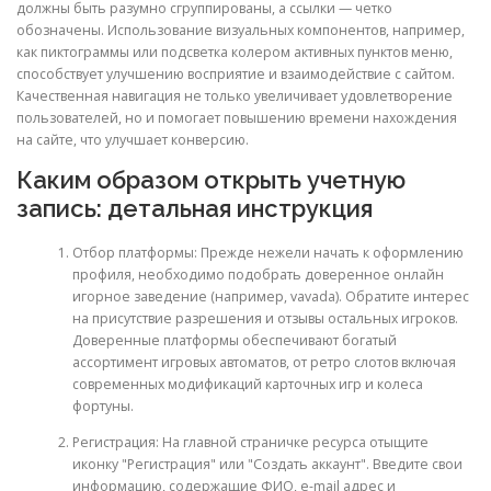
должны быть разумно сгруппированы, а ссылки — четко
обозначены. Использование визуальных компонентов, например,
как пиктограммы или подсветка колером активных пунктов меню,
способствует улучшению восприятие и взаимодействие с сайтом.
Качественная навигация не только увеличивает удовлетворение
пользователей, но и помогает повышению времени нахождения
на сайте, что улучшает конверсию.
Каким образом открыть учетную
запись: детальная инструкция
Отбор платформы: Прежде нежели начать к оформлению
профиля, необходимо подобрать доверенное онлайн
игорное заведение (например, vavada). Обратите интерес
на присутствие разрешения и отзывы остальных игроков.
Доверенные платформы обеспечивают богатый
ассортимент игровых автоматов, от ретро слотов включая
современных модификаций карточных игр и колеса
фортуны.
Регистрация: На главной страничке ресурса отыщите
иконку "Регистрация" или "Создать аккаунт". Введите свои
информацию, содержащие ФИО, e-mail адрес и