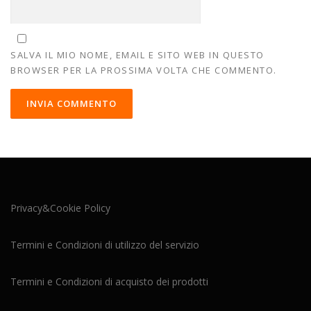
SALVA IL MIO NOME, EMAIL E SITO WEB IN QUESTO
BROWSER PER LA PROSSIMA VOLTA CHE COMMENTO.
Privacy&Cookie Policy
Termini e Condizioni di utilizzo del servizio
Termini e Condizioni di acquisto dei prodotti