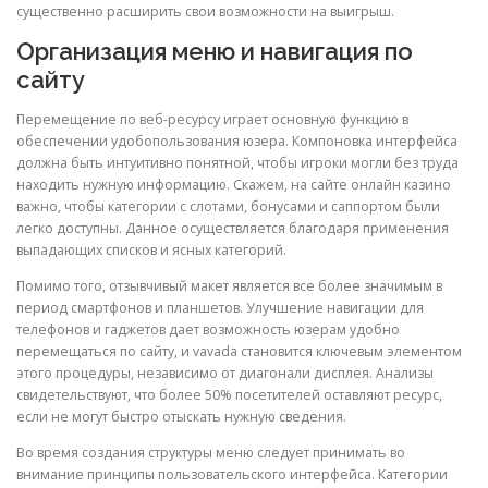
существенно расширить свои возможности на выигрыш.
Организация меню и навигация по
сайту
Перемещение по веб-ресурсу играет основную функцию в
обеспечении удобопользования юзера. Компоновка интерфейса
должна быть интуитивно понятной, чтобы игроки могли без труда
находить нужную информацию. Скажем, на сайте онлайн казино
важно, чтобы категории с слотами, бонусами и саппортом были
легко доступны. Данное осуществляется благодаря применения
выпадающих списков и ясных категорий.
Помимо того, отзывчивый макет является все более значимым в
период смартфонов и планшетов. Улучшение навигации для
телефонов и гаджетов дает возможность юзерам удобно
перемещаться по сайту, и vavada становится ключевым элементом
этого процедуры, независимо от диагонали дисплея. Анализы
свидетельствуют, что более 50% посетителей оставляют ресурс,
если не могут быстро отыскать нужную сведения.
Во время создания структуры меню следует принимать во
внимание принципы пользовательского интерфейса. Категории