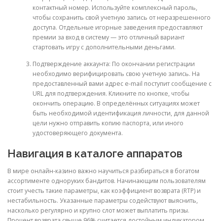
контактный номер. Используйте комплексный пароль,
чтобы сохранить свой учетную запись от неразрешенного
доступа. Отдельные игорные заведения предоставляют
премии за вход в систему — это отличный вариант
стартовать игру с дополнительными деньгами.
Подтверждение аккаунта: По окончании регистрации
необходимо верифицировать свою учетную запись. На
предоставленный вами адрес e-mail поступит сообщение с
URL для подтверждения. Кликните по кнопке, чтобы
окончить операцию. В определённых ситуациях может
быть необходимой идентификация личности, для данной
цели нужно отправить копию паспорта, или иного
удостоверяющего документа.
Навигация в каталоге аппаратов
В мире онлайн-казино важно научиться разбираться в богатом
ассортименте одноруких бандитов. Начинающим пользователям
стоит учесть такие параметры, как коэффициент возврата (RTP) и
нестабильность. Указанные параметры содействуют выяснить,
насколько регулярно и крупно слот может выплатить призы.
Процент возврата свыше 96% считается достойным индикатором,