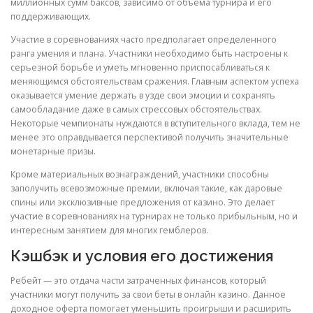
миллионных сумм баксов, зависимо от объёма турнира и его
поддерживающих.
Участие в соревнованиях часто предполагает определенного
ранга умения и плана. Участники необходимо быть настроены к
серьезной борьбе и уметь мгновенно приспосабливаться к
меняющимся обстоятельствам сражения. Главным аспектом успеха
оказывается умение держать в узде свои эмоции и сохранять
самообладание даже в самых стрессовых обстоятельствах.
Некоторые чемпионаты нуждаются в вступительного вклада, тем не
менее это оправдывается перспективой получить значительные
монетарные призы.
Кроме материальных вознаграждений, участники способны
заполучить всевозможные премии, включая такие, как даровые
спины или эксклюзивные предложения от казино. Это делает
участие в соревнованиях на турнирах не только прибыльным, но и
интересным занятием для многих гемблеров.
Кэшбэк и условия его достижения
Ребейт — это отдача части затраченных финансов, который
участники могут получить за свои беты в онлайн казино. Данное
доходное оферта помогает уменьшить проигрыши и расширить