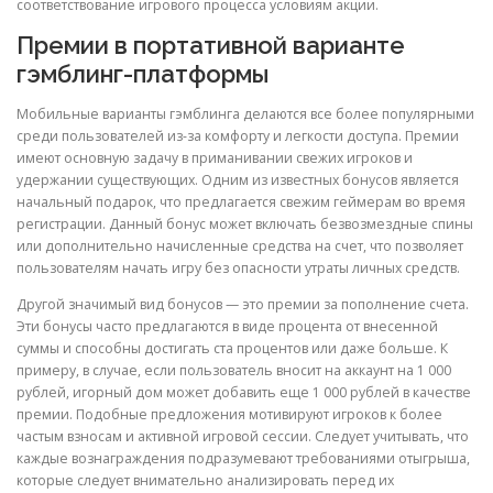
соответствование игрового процесса условиям акции.
Премии в портативной варианте
гэмблинг-платформы
Мобильные варианты гэмблинга делаются все более популярными
среди пользователей из-за комфорту и легкости доступа. Премии
имеют основную задачу в приманивании свежих игроков и
удержании существующих. Одним из известных бонусов является
начальный подарок, что предлагается свежим геймерам во время
регистрации. Данный бонус может включать безвозмездные спины
или дополнительно начисленные средства на счет, что позволяет
пользователям начать игру без опасности утраты личных средств.
Другой значимый вид бонусов — это премии за пополнение счета.
Эти бонусы часто предлагаются в виде процента от внесенной
суммы и способны достигать ста процентов или даже больше. К
примеру, в случае, если пользователь вносит на аккаунт на 1 000
рублей, игорный дом может добавить еще 1 000 рублей в качестве
премии. Подобные предложения мотивируют игроков к более
частым взносам и активной игровой сессии. Следует учитывать, что
каждые вознаграждения подразумевают требованиями отыгрыша,
которые следует внимательно анализировать перед их