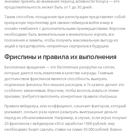
значимо принять во внимание период активности бонуса — его
продолжительность может быть от 7 до 30 дней.
Таким способом, поощрения при регистрации представляют собой
прекрасную перспективу для свежих геймеров войти в мир в
онлайн-гемблинге с дополнительными преимуществами. Впрочем
необходимо быть внимательным и внимательно изучать все
положения и лимиты, чтобы получить максимальную выгоду из
акций и предотвратить неприятных сюрпризов в будущем.
Фриспины и правила их выполнения
Бесплатные вращения — это бесплатные раскрутки на слотах,
которые даются пользователям в качестве награды. Главным
достоинством фриспинов является способность выиграть
подлинные финансы без лишних расходов, и 7к казино делает это
особенно заманчивым. Впрочем, чтобы воспользоваться этими
призами, требуется выполнить конкретные правила отыгрыша.
Правила вейджера, или коэффициент, означают фактором, который
указывает, сколько раза нужно разыграть выигрышные деньги
перед их обналичиванием. Например, в случае, если игрок получил
20 фриспинов с вейджером x30 и заработал 1000 рублей, ему
необходимо будет сделать ставки на сумму 30 000 рублей. Важно