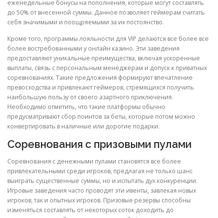
еженедельные бонусы на пополнения, которые могут составлять
до 50% от внесенной суммы. Данное позволяет геймерам считать
себя значимыми и поощряемыми за их постоянство.
Кроме того, программы лояльности для VIP делаются все более все
более востребованными у онлайн казино. Эти заведения
предоставляют уникальные преимущества, включая ускоренные
выплаты, связь с персональным менеджерам и допуск к приватных
соревнованиях. Такие предложения формируют впечатление
превосходства и привлекают геймеров, стремящихся получить
наибольшую пользу от своего азартного приключения.
Необходимо отметить, что такие платформы обычно
предусматривают сбор поинтов за беты, которые потом можно
конвертировать в наличные или дорогие подарки.
Соревнования с призовыми пулами
Соревнования с денежными пулами становятся все более
привлекательными среди игроков, предлагая не только шанс
выиграть существенные суммы, но и испытать дух конкуренции.
Игровые заведения часто проводят эти ивенты, завлекая новых
игроков, так и опытных игроков. Призовые резервы способны
изменяться составлять от некоторых соток доходить до