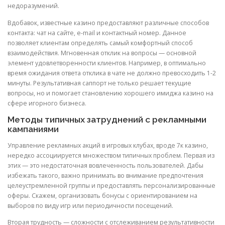
недоразумений.
Вдобавок, известные казино предоставляют различные способов
контакта: чат на сайте, e-mail и контактный номер. Данное
позволяет клиентам определять самый комфортный способ
взаимодействия. Мгновенная отклик на вопросы — основной
элемент удовлетворенности клиентов. Например, в оптимально
время ожидания ответа отклика в чате не должно превосходить 1-2
минуты. Результативная саппорт не только решает текущие
вопросы, но и помогает становлению хорошего имиджа казино на
сфере игорного бизнеса.
Методы типичных затруднений с рекламными
кампаниями
Управление рекламных акций в игровых клубах, вроде 7к казино,
нередко ассоциируется множеством типичных проблем. Первая из
этих — это недостаточная вовлеченность пользователей. Дабы
избежать такого, важно принимать во внимание предпочтения
целеустремленной группы и предоставлять персонализированные
оферы. Скажем, организовать бонусы с ориентированием на
выборов по виду игр или периодичности посещений.
Вторая трудность — сложности с отслеживанием результативности