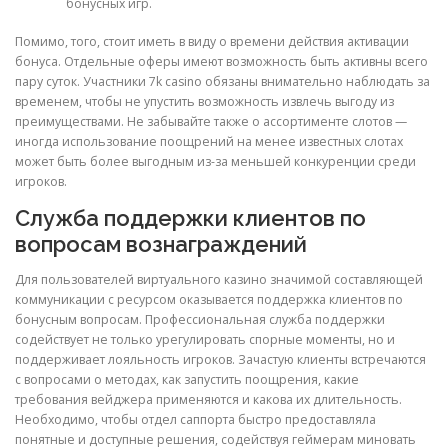
бонусных игр.
Помимо, того, стоит иметь в виду о времени действия активации
бонуса. Отдельные оферы имеют возможность быть активны всего
пару суток. Участники 7k casino обязаны внимательно наблюдать за
временем, чтобы не упустить возможность извлечь выгоду из
преимуществами. Не забывайте также о ассортименте слотов —
иногда использование поощрений на менее известных слотах
может быть более выгодным из-за меньшей конкуренции среди
игроков.
Служба поддержки клиентов по
вопросам вознаграждений
Для пользователей виртуального казино значимой составляющей
коммуникации с ресурсом оказывается поддержка клиентов по
бонусным вопросам. Профессиональная служба поддержки
содействует не только урегулировать спорные моменты, но и
поддерживает лояльность игроков. Зачастую клиенты встречаются
с вопросами о методах, как запустить поощрения, какие
требования вейджера применяются и какова их длительность.
Необходимо, чтобы отдел саппорта быстро предоставляла
понятные и доступные решения, содействуя геймерам миновать