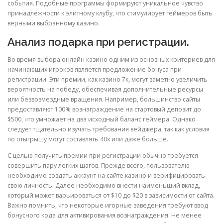
события. Подобные программы формируют уникальное чувство
принадлежности к элитному клубу, что стимулирует геймеров быть
верными выбранному казино.
Анализ подарка при регистрации.
Во время выбора онлайн казино одним из основных критериев для
начинающих игроков является предложение бонуса при
регистрации. Эти премии, как казино 7к, могут заметно увеличить
вероятность на победу, обеспечивая дополнительные ресурсы
или безвозмездные вращения. Например, большинство сайты
предоставляют 100% вознаграждение на стартовый депозит до
$500, что умножает на два исходный баланс геймера. Однако
следует тщательно изучать требования вейджера, так как условия
по отыгрышу могут составлять 40x или даже больше.
С целью получить премии при регистрации обычно требуется
совершить пару легких шагов. Прежде всего, пользователю
необходимо создать аккаунт на сайте казино и верифицировать
свою личность. Далее необходимо внести наименьший вклад,
который может варьироваться от $10 до $20 в зависимости от сайта.
Важно помнить, что некоторые игорные заведения требуют ввод
бонусного кода для активирования вознаграждения. Не менее