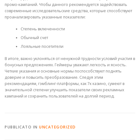
промо-кампаний. Чтобы данного рекомендуется задействовать
современные исследовательские средства, которые способствуют
проанализировать указанные показатели:
Степень включенности
Обычный счет
Лояльные посетители
В итоге, важно уклоняться от ненужной трудности условий участия в
бонусных предложениях. Геймеры уважают легкость и ясность.
Четкие указания и основные нормы поспособствуют поднять
доверие и повысить преобразование. Следуя этим
рекомендациям, гэмблинг-платформы, как 7к казино, сумеют в
значительной степени улучшить показатели своих рекламных
кампаний и сохранить пользователей на долгий период.
PUBBLICATO IN
UNCATEGORIZED