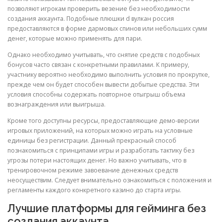
позволяют игрокам проверить везение без необходимости
создания аккаунта. Подобные плюшки d вулкан россия
предоставляются в форме дармовых спинов или небольших сумм
денег, которые можно применять для пари.
Однако необходимо учитывать, что снятие средств с подобных
бонусов часто связан с конкретными правилами. К примеру,
участнику вероятно необходимо выполнить условия по прокрутке,
прежде чем он будет способен вывести добытые средства. Эти
условия способны содержать повторное отыгрыш объема
вознаграждения или выигрыша.
Кроме того доступны ресурсы, предоставляющие демо-версии
игровых приложений, на которых можно играть на условные
единицы без регистрации. Данный прекрасный способ
познакомиться с принципами игры и разработать тактику без
угрозы потери настоящих денег. Но важно учитывать, что в
тренировочном режиме завоевание денежных средств
неосуществим. Следует внимательно ознакомиться с положения и
регламенты каждого конкретного казино до старта игры.
Лучшие платформы для гейминга без
создания аккаунта