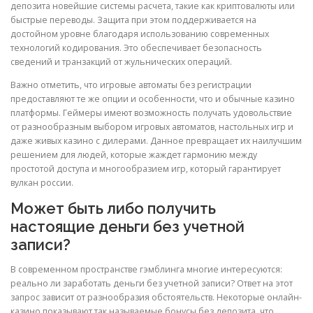
депозита новейшие системы расчета, такие как криптовалюты или
быстрые переводы. Защита при этом поддерживается на
достойном уровне благодаря использованию современных
технологий кодирования. Это обеспечивает безопасность
сведений и транзакций от жульнических операций.
Важно отметить, что игровые автоматы без регистрации
предоставляют те же опции и особенности, что и обычные казино
платформы. Геймеры имеют возможность получать удовольствие
от разнообразным выбором игровых автоматов, настольных игр и
даже живых казино с дилерами. Данное превращает их наилучшим
решением для людей, которые жаждет гармонию между
простотой доступа и многообразием игр, который гарантирует
вулкан россии.
Может быть либо получить
настоящие деньги без учетной
записи?
В современном пространстве гэмблинга многие интересуются:
реально ли заработать деньги без учетной записи? Ответ на этот
запрос зависит от разнообразия обстоятельств. Некоторые онлайн-
казино показывают так называемые бонусы без депозита, что