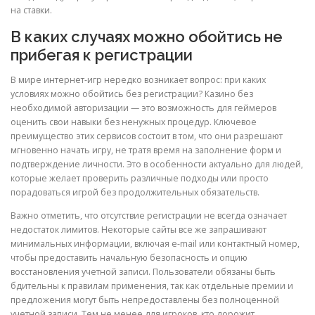
на ставки.
В каких случаях можно обойтись не
прибегая к регистрации
В мире интернет-игр нередко возникает вопрос: при каких
условиях можно обойтись без регистрации? Казино без
необходимой авторизации — это возможность для геймеров
оценить свои навыки без ненужных процедур. Ключевое
преимущество этих сервисов состоит в том, что они разрешают
мгновенно начать игру, не тратя время на заполнение форм и
подтверждение личности. Это в особенности актуально для людей,
которые желает проверить различные подходы или просто
порадоваться игрой без продолжительных обязательств.
Важно отметить, что отсутствие регистрации не всегда означает
недостаток лимитов. Некоторые сайты все же запрашивают
минимальных информации, включая e-mail или контактный номер,
чтобы предоставить начальную безопасность и опцию
восстановления учетной записи. Пользователи обязаны быть
бдительны к правилам применения, так как отдельные премии и
предложения могут быть непредоставлены без полноценной
учетной записи. Тем не менее для игроков, кто дорожит