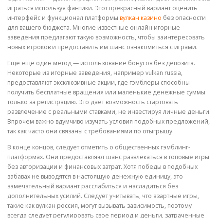
играться используя фантики. Этот прекрасный вариант оценить
интерфейс и функционал платформы
вулкан казино
без опасности
для вашего бюджета. Многие известные онлайн игорные
заведения предлагают такую возможность, чтобы заинтересовать
новых игроков и предоставить им шанс ознакомиться с играми.
Еще ещё один метод — использование бонусов без депозита.
Некоторые из игорные заведения, например vulkan russia,
предоставляют эксклюзивные акции, где гэмблеры способны
получить бесплатные вращения или маленькие денежные суммы
только за регистрацию. Это дает возможность стартовать
развлечение с реальными ставками, не инвестируя личные деньги.
Впрочем важно вдумчиво изучать условия подобных предложений,
так как часто они связаны с требованиями по отыгрышу.
В конце концов, следует отметить о общественных гэмблинг-
платформах. Они предоставляют шанс развлекаться в топовые игры
без авторизации и финансовых затрат. Хотя победы в подобных
забавах не выводятся в настоящую денежную единицу, это
замечательный вариант расслабиться и насладиться без
дополнительных усилий. Следует учитывать, что азартные игры,
такие как вулкан россия, могут вызывать зависимость, поэтому
всегда следует регулировать свое период и деньги, затраченные