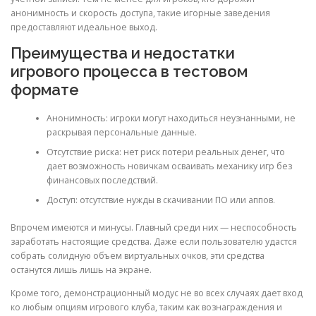
анонимность и скорость доступа, такие игорные заведения
предоставляют идеальное выход.
Преимущества и недостатки
игрового процесса в тестовом
формате
Анонимность: игроки могут находиться неузнанными, не
раскрывая персональные данные.
Отсутствие риска: нет риск потери реальных денег, что
дает возможность новичкам осваивать механику игр без
финансовых последствий.
Доступ: отсутствие нужды в скачивании ПО или аппов.
Впрочем имеются и минусы. Главный среди них — неспособность
заработать настоящие средства. Даже если пользователю удастся
собрать солидную объем виртуальных очков, эти средства
останутся лишь лишь на экране.
Кроме того, демонстрационный модус не во всех случаях дает вход
ко любым опциям игрового клуба, таким как вознаграждения и