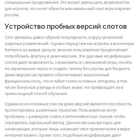
специальные предложения. Это может уменьшить возможности
для игроков, что хочет обрести максимальный опыт игры в вулкан
россии.
Устройство пробных версий слотов
Слот автоматы давно обрели популярность в кругу ценителей
азартных развлечений. Однако перед тем как вступать в вселенную
беттинга на живые деньги, многие пользователи предпочитают
попробовать фортуну в демо-версиях. Эти даровые модификации
слотов дают возможность ознакомиться с механикой игры, понять
ее характерные черты и создать тактику без угрозы для бюджета.
Демо-версии как правило обеспечивают аналогичный
функциональность, что и vulkan russia основные аппараты, в том
числе бонусные раунды и особые знаки, что превращает их в
превосходный способ обучения.
Одним из из основных плюсов демо-версий является способность
протестировать различные стратегии. Пользователи могут
пробовать с размером ставок и интенсивностью спинов, чтобы
определить идеальный метод. Данное весьма выгодно для
начинающих, которые лишь начинают свое приключение в мире
интернет-казино. Кроме того, подобные модификации дают