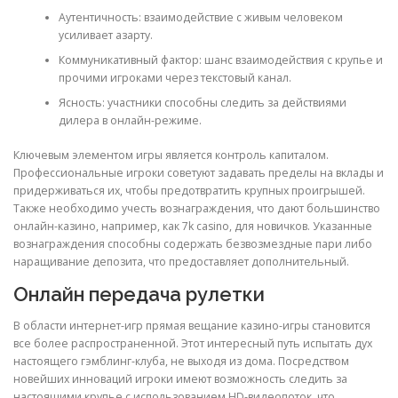
Аутентичность: взаимодействие с живым человеком
усиливает азарту.
Коммуникативный фактор: шанс взаимодействия с крупье и
прочими игроками через текстовый канал.
Ясность: участники способны следить за действиями
дилера в онлайн-режиме.
Ключевым элементом игры является контроль капиталом.
Профессиональные игроки советуют задавать пределы на вклады и
придерживаться их, чтобы предотвратить крупных проигрышей.
Также необходимо учесть вознаграждения, что дают большинство
онлайн-казино, например, как 7k casino, для новичков. Указанные
вознаграждения способны содержать безвозмездные пари либо
наращивание депозита, что предоставляет дополнительный.
Онлайн передача рулетки
В области интернет-игр прямая вещание казино-игры становится
все более распространенной. Этот интересный путь испытать дух
настоящего гэмблинг-клуба, не выходя из дома. Посредством
новейших инноваций игроки имеют возможность следить за
настоящими крупье с использованием HD-видеопоток, что