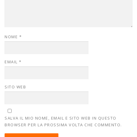
NOME
*
EMAIL
*
SITO WEB
SALVA IL MIO NOME, EMAIL E SITO WEB IN QUESTO
BROWSER PER LA PROSSIMA VOLTA CHE COMMENTO.