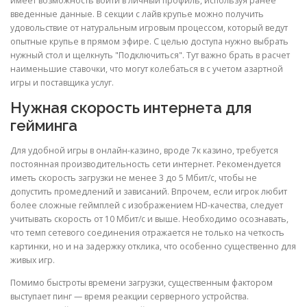
имеет возможность войти в личный профиль, используя ранее
введенные данные. В секции с лайв крупье можно получить
удовольствие от натуральным игровым процессом, который ведут
опытные крупье в прямом эфире. С целью доступа нужно выбрать
нужный стол и щелкнуть "Подключиться". Тут важно брать в расчет
наименьшие ставочки, что могут колебаться в с учетом азартной
игры и поставщика услуг.
Нужная скорость интернета для
гейминга
Для удобной игры в онлайн-казино, вроде 7к казино, требуется
постоянная производительность сети интернет. Рекомендуется
иметь скорость загрузки не менее 3 до 5 Мбит/с, чтобы не
допустить промедлений и зависаний. Впрочем, если игрок любит
более сложные геймплей с изображением HD-качества, следует
учитывать скорость от 10 Мбит/с и выше. Необходимо осознавать,
что темп сетевого соединения отражается не только на четкость
картинки, но и на задержку отклика, что особенно существенно для
живых игр.
Помимо быстроты времени загрузки, существенным фактором
выступает пинг — время реакции серверного устройства.