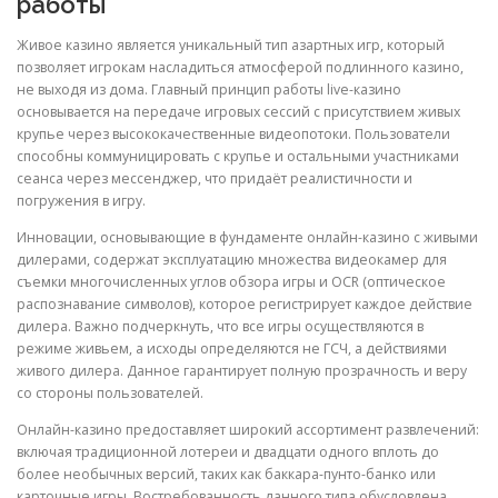
работы
Живое казино является уникальный тип азартных игр, который
позволяет игрокам насладиться атмосферой подлинного казино,
не выходя из дома. Главный принцип работы live-казино
основывается на передаче игровых сессий с присутствием живых
крупье через высококачественные видеопотоки. Пользователи
способны коммуницировать с крупье и остальными участниками
сеанса через мессенджер, что придаёт реалистичности и
погружения в игру.
Инновации, основывающие в фундаменте онлайн-казино с живыми
дилерами, содержат эксплуатацию множества видеокамер для
съемки многочисленных углов обзора игры и OCR (оптическое
распознавание символов), которое регистрирует каждое действие
дилера. Важно подчеркнуть, что все игры осуществляются в
режиме живьем, а исходы определяются не ГСЧ, а действиями
живого дилера. Данное гарантирует полную прозрачность и веру
со стороны пользователей.
Онлайн-казино предоставляет широкий ассортимент развлечений:
включая традиционной лотереи и двадцати одного вплоть до
более необычных версий, таких как баккара-пунто-банко или
карточные игры. Востребованность данного типа обусловлена