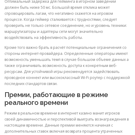
Оптимальный задержка для гейминга в игорном заведении
должен быть ниже 50 мс. Большой время отклика может
спровоцировать лагам, что негативно скажется на игровом
процессе. Когда геймер сталкивается с трудностями, следует
проверить не только сетевое соединение, но и уровень техники:
маршрутизаторы и адаптеры сети могут значительно
воздействовать на эффективность работы.
Кроме того важно брать в расчёт потенциальные ограничения со
стороны интернет-провайдера. Определенные операторы имеют
возможность уменьшать темп в случае большом объеме данных а
также ограничивать возможность доступа к конкретным веб-
ресурсам. Для устойчивой игры рекомендуется задействовать
проводное коннект или высококлассный Wi-Fi роутер с поддержкой
последних стандартов связи.
Премии, работающие в режиме
реального времени
Режим в реальном времени в интернет казино манит игроков
своей динамичностью и перспективой выиграть вознаграждения в
настоящем времени. Данные премии меняются начиная с
дополнительных ставок включая возврата процента утраченных