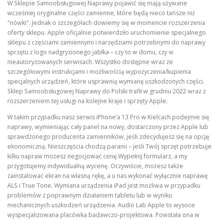
W Sklepie Samoobsługowej Naprawy pojawić się mają używane
wcześniej oryginalne części zamienne, które będą nieco tańsze niż
"nówki". Jednak o szczegółach dowiemy się w momencie rozszerzenia
oferty sklepu. Apple oficjalnie potwierdziło uruchomienie specjalnego
sklepu z częściami zamiennymi i narzędziami potrzebnymi do naprawy
sprzętu z logo nadgryzionego jabłka – czy to w domu, czy w
nieautoryzowanych serwisach. Wszystko dostępne wraz ze
szczegółowymi instrukcjami i możliwością wypożyczenia/kupienia
specjalnych urządzeń, które usprawnią wymianę uszkodzonych części.
Sklep Samoobsługowej Naprawy do Polski trafił w grudniu 2022 wraz z
rozszerzeniem tej usługi na kolejne kraje i sprzęty Apple.
W takim przypadku nasz serwis iPhone’a 13 Pro w Kielcach podejmie się
naprawy, wymieniając cały panel na nowy, dostarczony przez Apple lub
sprawdzonego producenta zamienników, jeśli zdecydujesz się na opcję
ekonomiczną. Nieszczęścia chodzą parami – jeśli Twój sprzęt potrzebuje
kilku napraw możesz negocjować cenę.Wypełnij formularz, a my
przygotujemy indywidualną wycenę. Oczywiście, możesz także
zainstalować ekran na własną rękę, a u nas wykonać wyłącznie naprawę
ALS i True Tone. Wymiana urządzenia iPad jest możliwa w przypadku
problemów z poprawnym działaniem tabletu lub w wyniku
mechanicznych uszkodzeń urządzenia. Audio Lab Apple to wysoce
wyspecjalizowana placówka badawczo-projektowa. Powstała ona w