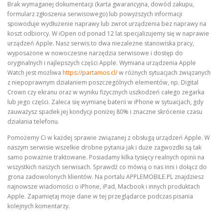
Brak wymaganej dokumentacji (karta gwarancyjna, dowód zakupu,
formularz zgłoszenia serwisowego) lub powyższych informacji
spowoduje wydłużenie naprawy lub zwrot urządzenia bez naprawy na
koszt odbiorcy. W iOpen od ponad 12 lat specjalizujemy się w naprawie
urządzeń Apple. Nasz serwis to dwa niezależne stanowiska pracy,
wyposażone w nowoczesne narzędzia serwisowe i dostęp do
oryginalnych i najlepszych części Apple. Wymiana urządzenia Apple
Watch jest możliwa
https://partamos.cl/
w różnych sytuacjach związanych
z niepoprawnym działaniem poszczególnych elementów, np. Digital
Crown czy ekranu oraz w wyniku fizycznych uszkodzeń całego zegarka
lub jego części. Zaleca się wymianę baterii w iPhone w sytuacjach, gdy
zauważysz spadek jej kondycji poniżej 80% i znaczne skrócenie czasu
działania telefonu.
Pomożemy Ci w każdej sprawie związanej z obsługą urządzeń Apple. W
naszym serwisie wszelkie drobne pytania jak i duże zagwozdki są tak
samo poważnie traktowane. Posiadamy kilka tysięcy realnych opinii na
wszystkich naszych serwisach. Sprawdź co mówią o nas inni i dołącz do
grona zadowolonych klientów. Na portalu APPLEMOBILE.PL znajdziesz
najnowsze wiadomości o iPhone, iPad, Macbook i innych produktach
Apple. Zapamiętaj moje dane w tej przeglądarce podczas pisania
kolejnych komentarzy.