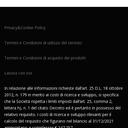
Privacy&Cookie Policy
Termini e Condizioni di utilizzo del servizio
Termini e Condizioni di acquisto dei prodotti
Lavora con noi
In relazione alle informazioni richieste dall’art. 25 D.L. 18 ottobre
2012, n. 179 in merito ai costi di ricerca e sviluppo, si specifica
che la Società rispetta i limiti imposti dall’art. 25, comma 2,
lettera h), n. 1 del citato Decreto ed è pertanto in possesso del
relativo requisito. I costi di ricerca e sviluppo rilevanti per il
calcolo del requisito che figurano nel bilancio al 31/12/2021
ammontano a complessivi € 247.257