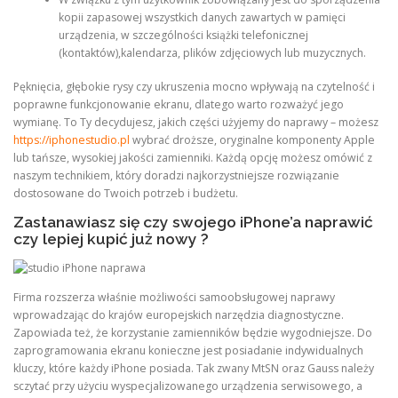
kopii zapasowej wszystkich danych zawartych w pamięci
urządzenia, w szczególności książki telefonicznej
(kontaktów),kalendarza, plików zdjęciowych lub muzycznych.
Pęknięcia, głębokie rysy czy ukruszenia mocno wpływają na czytelność i
poprawne funkcjonowanie ekranu, dlatego warto rozważyć jego
wymianę. To Ty decydujesz, jakich części użyjemy do naprawy – możesz
https://iphonestudio.pl
wybrać droższe, oryginalne komponenty Apple
lub tańsze, wysokiej jakości zamienniki. Każdą opcję możesz omówić z
naszym technikiem, który doradzi najkorzystniejsze rozwiązanie
dostosowane do Twoich potrzeb i budżetu.
Zastanawiasz się czy swojego iPhone’a naprawić
czy lepiej kupić już nowy ?
Firma rozszerza właśnie możliwości samoobsługowej naprawy
wprowadzając do krajów europejskich narzędzia diagnostyczne.
Zapowiada też, że korzystanie zamienników będzie wygodniejsze. Do
zaprogramowania ekranu konieczne jest posiadanie indywidualnych
kluczy, które każdy iPhone posiada. Tak zwany MtSN oraz Gauss należy
sczytać przy użyciu wyspecjalizowanego urządzenia serwisowego, a