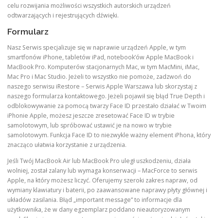
celu rozwijania możliwości wszystkich autorskich urządzeń
odtwarzających i rejestrujących dźwięki.
Formularz
Nasz Serwis specjalizuje się w naprawie urządzeń Apple, w tym
smartfonów iPhone, tabletów iPad, notebook’ów Apple MacBook i
MacBook Pro. Komputerów stacjonarnych Mac, w tym MacMini, iMac,
Mac Pro i Mac Studio. Jeżeli to wszystko nie pomoże, zadzwoń do
naszego serwisu iRestore – Serwis Apple Warszawa lub skorzystaj z
naszego formularza kontaktowego. Jeżeli pojawił się błąd True Depth i
odblokowywanie za pomocą twarzy Face ID przestało działać w Twoim
iPhonie Apple, możesz jeszcze zresetować Face ID w trybie
samolotowym, lub spróbować ustawić je na nowo w trybie
samolotowym. Funkcja Face ID to niezwykle ważny element iPhona, który
znacząco ułatwia korzystanie z urządzenia.
Jeśli Twój MacBook Air lub MacBook Pro uległ uszkodzeniu, działa
wolniej, został zalany lub wymaga konserwacji – MacForce to serwis
Apple, na który możesz liczyć. Oferujemy szeroki zakres napraw, od
wymiany klawiatury i baterii, po zaawansowane naprawy płyty głównej i
układów zasilania. Błąd „important message” to informacje dla
użytkownika, że w dany egzemplarz poddano nieautoryzowanym