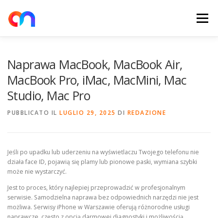
Passa
al
Menu
contenuto
HOME
RETE DI RICARICA
E-MOBILITY
Naprawa MacBook, MacBook Air,
MacBook Pro, iMac, MacMini, Mac
Studio, Mac Pro
NEWS
SHOP
CONTATTI
ABOUT US
PUBBLICATO IL
LUGLIO 29, 2025
DI
REDAZIONE
Jeśli po upadku lub uderzeniu na wyświetlaczu Twojego telefonu nie
działa face ID, pojawią się plamy lub pionowe paski, wymiana szybki
może nie wystarczyć.
Jest to proces, który najlepiej przeprowadzić w profesjonalnym
serwisie. Samodzielna naprawa bez odpowiednich narzędzi nie jest
możliwa. Serwisy iPhone w Warszawie oferują różnorodne usługi
naprawcze, często z opcją darmowej diagnostyki i możliwością