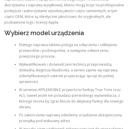
skorzystania z naprawy wysyłkowej. Klienci mogą liczyć na profesjonalne
podejście i wykorzystanie wysokiej jakości części zamiennych, w tym
części OEM, które są identyczne jakościowo do oryginalnych, ale
pozbawione logo i licencji Apple.
Wybierz model urządzenia
Dlatego naprawa tabletu polega na odłączeniu i odklejeniu
przewodów i podzespołów, a następnie odtworzeniu
powyższego procesu.
Wykwalifikowani i doświadczeni technicy przeprowadzą
dokładną diagnozę MacBooka, a serwis zajmie się naprawą
zidentyfikowanych usterek przywracając sprzęt do pełnej
sprawności.
W serwisie APPLEMOBILE przywrócisz funkcję True Tone oraz
ALS, nawet jeżeli nie posiadasz pierwotnego wyświetlacza, z
którego można by zgrać klucze do aktywacji funkcji dla nowego
ekranu.
Po zakończeniu naprawy odeślemy urządzenie ubezpieczoną
przesyłką pod wskazany adres.
W związku z tym użytkownik zobowiązany jest do sporządzenia