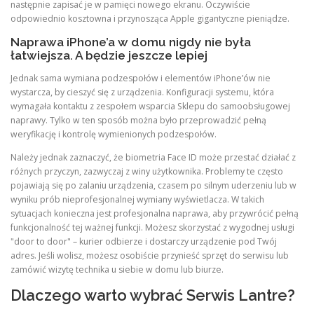
następnie zapisać je w pamięci nowego ekranu. Oczywiście
odpowiednio kosztowna i przynosząca Apple gigantyczne pieniądze.
Naprawa iPhone’a w domu nigdy nie była
łatwiejsza. A będzie jeszcze lepiej
Jednak sama wymiana podzespołów i elementów iPhone’ów nie
wystarcza, by cieszyć się z urządzenia. Konfiguracji systemu, która
wymagała kontaktu z zespołem wsparcia Sklepu do samoobsługowej
naprawy. Tylko w ten sposób można było przeprowadzić pełną
weryfikację i kontrolę wymienionych podzespołów.
Należy jednak zaznaczyć, że biometria Face ID może przestać działać z
różnych przyczyn, zazwyczaj z winy użytkownika. Problemy te często
pojawiają się po zalaniu urządzenia, czasem po silnym uderzeniu lub w
wyniku prób nieprofesjonalnej wymiany wyświetlacza. W takich
sytuacjach konieczna jest profesjonalna naprawa, aby przywrócić pełną
funkcjonalność tej ważnej funkcji. Możesz skorzystać z wygodnej usługi
"door to door" – kurier odbierze i dostarczy urządzenie pod Twój
adres. Jeśli wolisz, możesz osobiście przynieść sprzęt do serwisu lub
zamówić wizytę technika u siebie w domu lub biurze.
Dlaczego warto wybrać Serwis Lantre?