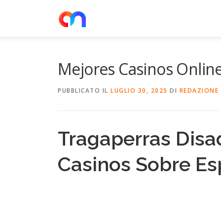
Passa
al
contenuto
Mejores Casinos Online
PUBBLICATO IL
LUGLIO 30, 2025
DI
REDAZIONE
Tragaperras Disa
Casinos Sobre E