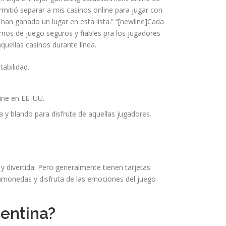
ermitió separar a mis casinos online para jugar con
 han ganado un lugar en esta lista.” “[newline]Cada
rnos de juego seguros y fiables pra los jugadores
uellas casinos durante línea.
tabilidad.
ine en EE. UU.
a y blando para disfrute de aquellas jugadores.
y divertida. Pero generalmente tienen tarjetas
gamonedas y disfruta de las emociones del juego
gentina?