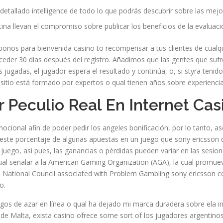
detallado intelligence de todo lo que podrás descubrir sobre las mejo
na llevan el compromiso sobre publicar los beneficios de la evaluac
bonos para bienvenida casino to recompensar a tus clientes de cualq
suceder 30 días después del registro. Añadimos que las gentes que suf
as jugadas, el jugador espera el resultado y continúa, o, si styra teni
sitio está formado por expertos o qual tienen años sobre experiencia 
 Peculio Real En Internet Cas
ocional afin de poder pedir los angeles bonificación, por lo tanto, a
 este porcentaje de algunas apuestas en un juego que sony ericsson
juego, asi pues, las ganancias o pérdidas pueden variar en las sesiones
qual señalar a la American Gaming Organization (AGA), la cual promueve
este National Council associated with Problem Gambling sony ericsso
o.
gos de azar en línea o qual ha dejado mi marca duradera sobre ela i
 de Malta, exista casino ofrece some sort of los jugadores argentino