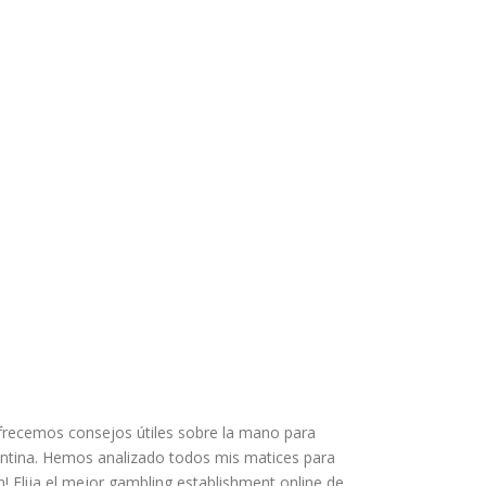
 ofrecemos consejos útiles sobre la mano para
gentina. Hemos analizado todos mis matices para
! Elija el mejor gambling establishment online de