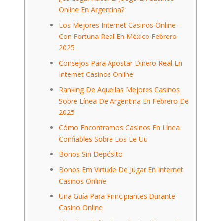
Online En Argentina?
Los Mejores Internet Casinos Online
Con Fortuna Real En México Febrero
2025
Consejos Para Apostar Dinero Real En
Internet Casinos Online
Ranking De Aquellas Mejores Casinos
Sobre Línea De Argentina En Febrero De
2025
Cómo Encontramos Casinos En Línea
Confiables Sobre Los Ee Uu
Bonos Sin Depósito
Bonos Em Virtude De Jugar En Internet
Casinos Online
Una Guía Para Principiantes Durante
Casino Online