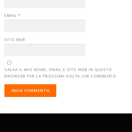
EMAIL
*
SITO WEB
SALVA IL MIO NOME, EMAIL E SITO WEB IN QUESTO
BROWSER PER LA PROSSIMA VOLTA CHE COMMENTO.