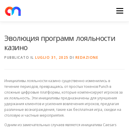
Passa
al
Menu
contenuto
HOME
RETE DI RICARICA
E-MOBILITY
Эволюция программ лояльности
казино
NEWS
SHOP
CONTATTI
ABOUT US
PUBBLICATO IL
LUGLIO 31, 2025
DI
REDAZIONE
Инициативы лояльности казино существенно изменились в
течение периодов, превращаясь от простых токенов Punch в
сложные цифровые платформы, которые компенсируют игроков за
их лояльность. Эти инициативы предназначены для улучшения
удержания клиентов и усиления вовлечения игроков, предлагая
различные вознаграждения, такие как бесплатная игра, скидки на
столовую и частные мероприятия.
Одним из замечательных случаев является инициатива Caesars