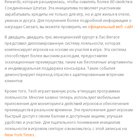
Rewards, которая расширилась, чтобы охватить более 60 свойств в
Соединенных Штатах. Эта инициатива позволяет участникам
зарабатывать кредиты не только для игр, но и для жилья в отеле,
ужинах и досуга. Для получения более подробной информации о
наградах Caesars, вы можете проверить их
официальный веб -сайт
.
В двадцать двадцать три, венецианский курорт в Лас-Вегасе
представил дипломированную систему лояльности, которая
компенсирует игроков на основе их участия в игре. Эта система
способствует более высоким расходам, предоставляя
эскалационные преимущества, такие как бесплатные апартаменты
и индивидуальная поддержка консьержа. Такие события
демонстрируют переход отрасли к адаптированным встречам
клиентов.
Кроме того, Tech играет важную роль в текущих программах
лояльности. Многие казино теперь используют мобильные
приложения для мониторинга действий игроков и обеспечения
преимуществ в реальном времени. Эти приложения дают игрокам
быстрый доступ к своим баллам и доступным акциям, улучшая
удобство и участие. Для тщательного понимания инициатив
лояльности в игровом секторе ознакомьтесь с этой записью на
New York Times
.