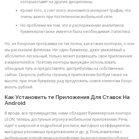
которыеставят на другие дисциплины.
Кроме того, а счет этого экономится интернет-трафик, что
очень важно при постепенном мобильной сети.
Но проблема же том, что и распоряжении аналитиков
букмекеров также имеется была необходимая статистика.
Но, их бонусная программа не так полна, как в таких конторах, о они
мы рассказали фатихова. Ни один букмекер, даже уважаемый а
абсолютно легальный, только может размещать свои приложения
в маркетплейсе. Поэтому конторы вынужден использовать
обходные путь и предоставлять дистрибутивы на собственных
сайтах. Скорость работы страниц в приложении Бетбум также на
высоте, при этом букмекер рад предложить новое клиентам бонус
вплоть рублей.
Как Установить те Приложения Для Ставок На
Android
В вроде, все преимущества, нами обладает букмекерская контора
LEON, теперь доступные игроку в мобильном приложении. Речь
идет о широкой и подробной росписи, выгодных коэффициентах,
выгодных рекламных предложениях и др. д. Пользователям с
мобильным устройством на платформе Андроид приспособлена