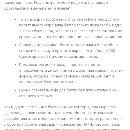
заключать пари. Реальный способом получить настоящее
удовольствие и деньги, если повезёт.
То есть, киромарусом какого бы смартфона или другого
портативного устройства беттор только пожелал бы идти”
“на сайт букмекера, эксперты нашего портала сумеют ему
принять соответствующее решение и созерцать ставками.
Сервис, который ищет букмекерские вилки и” “валуйные
ставки и использует при этом параллельно более 100
букмекеров по 28 спортивным дисциплинам.
Пользователи легко находят прогнозистов по
определенным дисциплинам и даже типа ставок – тоталам,
форам, исходам… Минус сервиса – устаревший сайт и
лишенная мобильной версии.
Нужно сознавать софт для беттинга исключительно как
старшего в ставках.
Как и другие легальные букмекерские конторы, PARI стараются
сделали для своих клиентов максимум! Именно хотя компания
разработала ваше мобильное приложение, которое работает на
любой платформе. Благодаря приложению ПАРИ, которое, тоже,