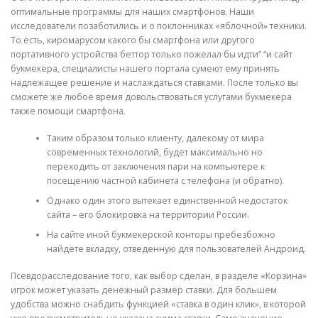
оптимальные программы для наших смартфонов. Наши
исследователи позаботились и о поклонниках «яблочной» техники.
То есть, киромарусом какого бы смартфона или другого
портативного устройства беттор только пожелал бы идти” “и сайт
букмекера, специалисты нашего портала сумеют ему принять
надлежащее решение и наслаждаться ставками. После только вы
сможете же любое время довольствоваться услугами букмекера
также помощи смартфона.
Таким образом только клиенту, далекому от мира
современных технологий, будет максимально но
переходить от заключения пари на компьютере к
посещению частной кабинета с телефона (и обратно).
Однако один этого вытекает единственной недостаток
сайта – его блокировка на территории России.
На сайте иной букмекерской конторы пребезбожно
найдете вкладку, отведенную для пользователей Андроид.
Псевдорасследование того, как выбор сделан, в разделе «Корзина»
игрок может указать денежный размер ставки. Для большем
удобства можно снабдить функцией «ставка в один клик», в которой