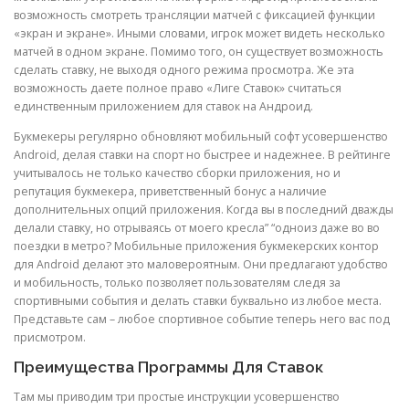
возможность смотреть трансляции матчей с фиксацией функции
«экран и экране». Иными словами, игрок может видеть несколько
матчей в одном экране. Помимо того, он существует возможность
сделать ставку, не выходя одного режима просмотра. Же эта
возможность даете полное право «Лиге Ставок» считаться
единственным приложением для ставок на Андроид.
Букмекеры регулярно обновляют мобильный софт усовершенство
Android, делая ставки на спорт но быстрее и надежнее. В рейтинге
учитывалось не только качество сборки приложения, но и
репутация букмекера, приветственный бонус а наличие
дополнительных опций приложения. Когда вы в последний дважды
делали ставку, но отрываясь от моего кресла” “одноиз даже во во
поездки в метро? Мобильные приложения букмекерских контор
для Android делают это маловероятным. Они предлагают удобство
и мобильность, только позволяет пользователям следя за
спортивными события и делать ставки буквально из любое места.
Представьте сам – любое спортивное событие теперь него вас под
присмотром.
Преимущества Программы Для Ставок
Там мы приводим три простые инструкции усовершенство