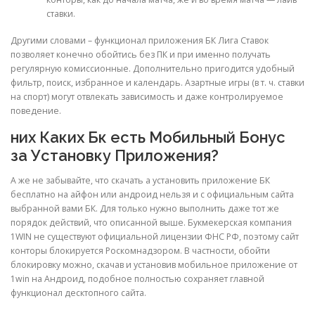
ставки.
Другими словами – функционал приложения БК Лига Ставок
позволяет конечно обойтись без ПК и при именно получать
регулярную комиссионные. Дополнительно пригодится удобный
фильтр, поиск, избранное и календарь. Азартные игры (в т. ч. ставки
на спорт) могут отвлекать зависимость и даже контролируемое
поведение.
них Каких Бк есть Мобильный Бонус
за Установку Приложения?
А же не забывайте, что скачать а установить приложение БК
бесплатно на айфон или андроид нельзя и с официальным сайта
выбранной вами БК. Для только нужно выполнить даже тот же
порядок действий, что описанной выше. Букмекерская компания
1WIN не существуют официальной лицензии ФНС РФ, поэтому сайт
конторы блокируется Роскомнадзором. В частности, обойти
блокировку можно, скачав и установив мобильное приложение от
1win на Андроид, подобное полностью сохраняет главной
функционал десктопного сайта.