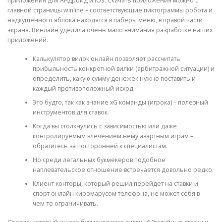
приложения для Андроид и iOS. Скачать приложения можно с
главной страницы winline – соответствующие пиктограммы робота и
надкушенного яблока находятся в лаберы меню, в правой части
экрана. Винлайн уделила очень мало внимания разработке наших
приложений.
Калькулятор вилок онлайн позволяет рассчитать
прибыльность конкретной вилки (арбитражной ситуации) и
определить, какую сумму денежек нужно поставить и
каждый противоположный исход.
Это будто, так как знание xG команды (игрока) – полезный
инструментов для ставок.
Когда вы столкнулись с зависимостью или даже
контролируемым влечением нему азартным играм –
обратитесь за посторонней к специалистам.
Но среди легальных букмекеров подобное
наплевательское отношение встречается довольно редко.
Клиент конторы, который решил перейдет на ставки и
спорт онлайн киромарусом телефона, не может себя в
чем-то ограничивать.