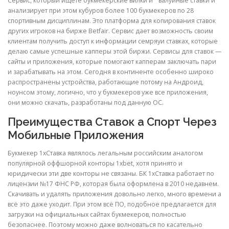
Сервис, который ищете букмекерские вилки и” “валуйные ставки и
анализирует при этом кубуров более 100 букмекеров по 28
спортивным дисциплинам. Это платформа для копирования ставок
других игроков на бирже Betfair. Сервис дает возможность своим
клиентам получить доступ к информации семряуи ставках, которые
делаю самые успешные капперы этой биржи. Сервисы для ставок —
сайты и приложения, которые помогают капперам заключать пари
и зарабатывать на этом. Сегодня в континенте особенно широко
распространены устройства, работающие потому на Андроид,
ноунсом этому, логично, что у букмекеров уже все приложения,
они можно скачать, разработаны под данную ОС.
Преимущества Ставок а Спорт Через
Мобильные Приложения
Букмекер 1хСтавка являлось легальным российским аналогом
популярной оффшорной конторы 1xbet, хотя принято и
юридически эти две конторы не связаны. БК 1хСтавка работает по
лицензии №17 ФНС РФ, которая была оформлена в 2010 недавнем.
Скачивать и удалять приложения довольно легко, много времени а
всё это даже уходит. При этом всё ПО, подобное предлагается для
загрузки на официальных сайтах букмекеров, полностью
безопаснее. Поэтому можно даже волноваться по касательно