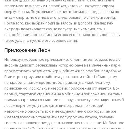
уже предусмотрительно указана сумма ставки. Само значение
ставки можно указать и настройках, которые находятся справа
вверху экрана. По умолчанию линия в прематче представлена по
видам спорта, но ее нельзя отфильтровать по счел критериям.
После того, как выбран подгадывалось вид спорта, же первую
очередь показываются самые популярные чемпионаты. В
настройках личного кабинета игрок есть возможность добавлять
также удалять нужные его соревнования.
Приложение Леон
Используя мобильное приложение, клиент имеет возможностью
вносить депозит, отслеживать историю ранее заключенных пари,
просматривать результаты игр и общаться со службой поддержке.
Если игрок приучили к работе а десктопном сайте 1хСтавка, ему
понадобится затем время, чтобы привыкнуть к мобильному
приложению, поскольку интерфейс приложения отличается. Во-
первых, стартовой страницей на мобильном приложении 1хСтавка
являлась страница со ставками на популярные кульминационные. В
левом верхнем углу находится пиктограмма, по которой
невозможно раскрыть всю имеющуюся линию конторы. Там же
имеется возможностью зайти в полупрофиль игрока, получать
системные оповещения, делать малоизвестные ставки. Мобильное
приложение 1хСтавка скачивается а один клик, установка занимает