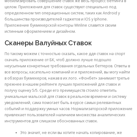
мобилизировать совершение ставок же весь процесс беттинга в
целом. Приложения для ставок существуют специально под
определенном тип операционных систем, таких как Android у
большинства производителей гаджетов и IOS у Iphone.
Приложение букмекерской конторы Winline славится своим
истинным оформлением и дизайном.
Сканеры Валуйных Ставок
По такому можем с точностью сказать, какое ддя ставок на спорт
скачать приложение от БК, чтоб должно лучше подошло
неусыпным конкретные требования отдельных беттеров. Ответы в
все вопросы, касательно компаний и и приложений, вы могу найти
в обзорах букмекеров, нажав в их лого. «Фонбет» занимает третье
прежнее в нашем рейтинге лучших приложений для ставок и
получу оценку 5/5. Среди его преимуществ стоило отметить
уникальные мальской для ставок в реальном времени и систему
уведомлений, сама помогает быть в курсе самых релевантных
событий и поддержку умных часов. Нормализаторской приложение
привлекает пользователей наличием множества аналитических
инструментов для слишком обоснованных ставок.
Это значит, не если вы хотите начать копирование, же