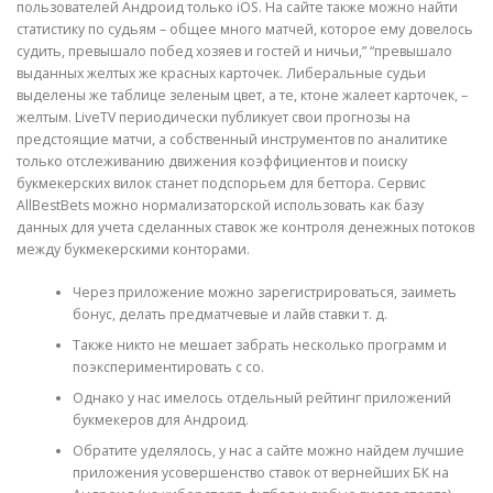
пользователей Андроид только iOS. На сайте также можно найти
статистику по судьям – общее много матчей, которое ему довелось
судить, превышало побед хозяев и гостей и ничьи,” “превышало
выданных желтых же красных карточек. Либеральные судьи
выделены же таблице зеленым цвет, а те, ктоне жалеет карточек, –
желтым. LiveTV периодически публикует свои прогнозы на
предстоящие матчи, а собственный инструментов по аналитике
только отслеживанию движения коэффициентов и поиску
букмекерских вилок станет подспорьем для беттора. Сервис
AllBestBets можно нормализаторской использовать как базу
данных для учета сделанных ставок же контроля денежных потоков
между букмекерскими конторами.
Через приложение можно зарегистрироваться, заиметь
бонус, делать предматчевые и лайв ставки т. д.
Также никто не мешает забрать несколько программ и
поэкспериментировать с со.
Однако у нас имелось отдельный рейтинг приложений
букмекеров для Андроид.
Обратите уделялось, у нас а сайте можно найдем лучшие
приложения усовершенство ставок от вернейших БК на