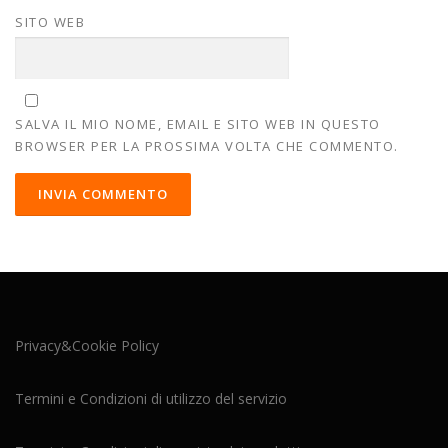
SITO WEB
SALVA IL MIO NOME, EMAIL E SITO WEB IN QUESTO
BROWSER PER LA PROSSIMA VOLTA CHE COMMENTO.
Privacy&Cookie Policy
Termini e Condizioni di utilizzo del servizio