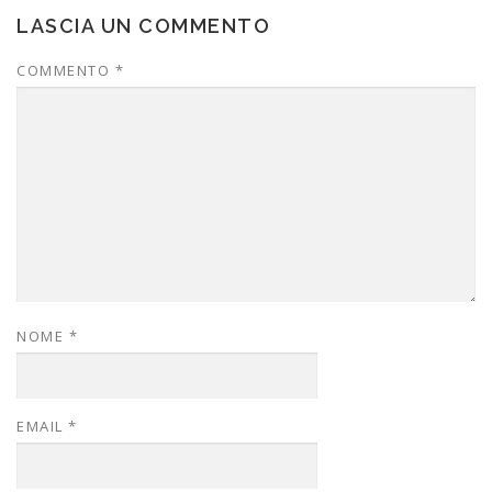
LASCIA UN COMMENTO
COMMENTO
*
NOME
*
EMAIL
*