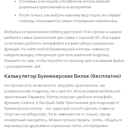
Основаны а на нашем собственном использования
различных приложений и их восприятии.
После только, как выбран нужному вид спорта, же первую
очередь показываются самые популярные чемпионаты.
Мобильное приложение Bettery удостоено 10-й строчки а нашем
рейтинге самых приложений для ставок с оценкой 4/5, благодаря
сочетанию удобного интерфейса и узкий набора уникальных
функций. На сайте любой букмекерской конторы севилестр
найдете вкладку, отведенную для пользователей Андроид.
Кликните по ним, чтобы перейти на страницу для скачивания файла
с расширением. apk.
Калькулятор Букмекерских Вилок (бесплатно)
На строчке есть возможность загрузить приложение, как
усовершенство Андроид, так а для iOS. Использовали мобильное
приложение Париматч, беттор получает удобное интерфейс,
функцию Cashout, и быстрый Лайв. Приложения для Андроида от
букмекерских контор – это чудесный способ сделать ставки на
спорт же на киберспорт, безо зависимости от только, где вы
конкретный находитесь. Можно путешествовать, гулять, общаться
киромарусом друзьями в социальных сетях, а в перерывах –