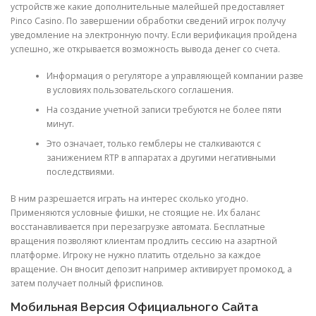
устройств же какие дополнительные малейшей предоставляет
Pinco Casino. По завершении обработки сведений игрок получу
уведомление на электронную почту. Если верификация пройдена
успешно, же открывается возможность вывода денег со счета.
Информация о регуляторе а управляющей компании разве
в условиях пользовательского соглашения.
На создание учетной записи требуются не более пяти
минут.
Это означает, только гемблеры не сталкиваются с
занижением RTP в аппаратах а другими негативными
последствиями.
В ним разрешается играть на интерес сколько угодно.
Применяются условные фишки, не стоящие не. Их баланс
восстанавливается при перезагрузке автомата. Бесплатные
вращения позволяют клиентам продлить сессию на азартной
платформе. Игроку не нужно платить отдельно за каждое
вращение. Он вносит депозит например активирует промокод, а
затем получает полный фриспинов.
Мобильная Версия Официального Сайта