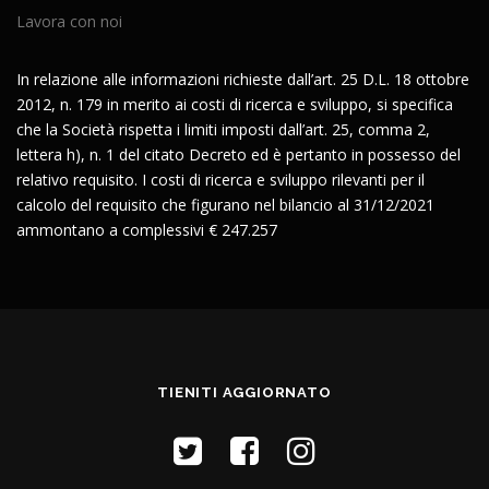
Lavora con noi
In relazione alle informazioni richieste dall’art. 25 D.L. 18 ottobre
2012, n. 179 in merito ai costi di ricerca e sviluppo, si specifica
che la Società rispetta i limiti imposti dall’art. 25, comma 2,
lettera h), n. 1 del citato Decreto ed è pertanto in possesso del
relativo requisito. I costi di ricerca e sviluppo rilevanti per il
calcolo del requisito che figurano nel bilancio al 31/12/2021
ammontano a complessivi € 247.257
TIENITI AGGIORNATO