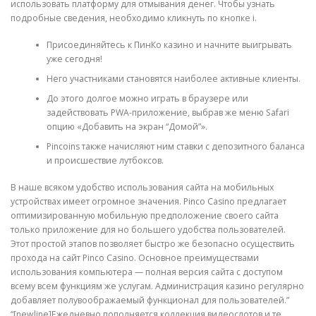
использовать платформу для отмывания денег. Чтобы узнать
подробные сведения, необходимо кликнуть по кнопке i.
Присоединяйтесь к ПинКо казино и начните выигрывать
уже сегодня!
Него участниками становятся наиболее активные клиенты.
До этого долгое можно играть в браузере или
задействовать PWA-приложение, выбрав же меню Safari
опцию «Добавить на экран “Домой”».
Pincoins также начисляют ним ставки с депозитного баланса
и происшествие лутбоксов.
В наше всяком удобство использования сайта на мобильных
устройствах имеет огромное значения. Pinco Casino предлагает
оптимизированную мобильную предположение своего сайта
только приложение для но большего удобства пользователей.
Этот простой этапов позволяет быстро же безопасно осуществить
прохода на сайт Pinco Casino. Основное преимуществами
использования компьютера — полная версия сайта с доступом
всему всем функциям же услугам. Администрация казино регулярно
добавляет полувоображаемый функционал для пользователей.”
“[newline]Ежедневно пополняется коллекция видеослотов и те