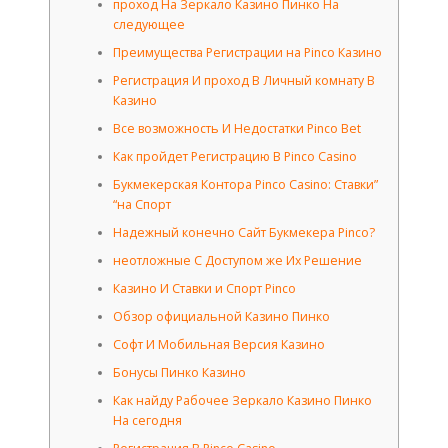
проход На Зеркало Казино Пинко На
следующее
Преимущества Регистрации на Pinco Казино
Регистрация И проход В Личный комнату В
Казино
Все возможность И Недостатки Pinco Bet
Как пройдет Регистрацию В Pinco Casino
Букмекерская Контора Pinco Casino: Ставки”
“на Спорт
Надежный конечно Сайт Букмекера Pinco?
неотложные С Доступом же Их Решение
Казино И Ставки и Спорт Pinco
Обзор официальной Казино Пинко
Софт И Мобильная Версия Казино
Бонусы Пинко Казино
Как найду Рабочее Зеркало Казино Пинко
На сегодня