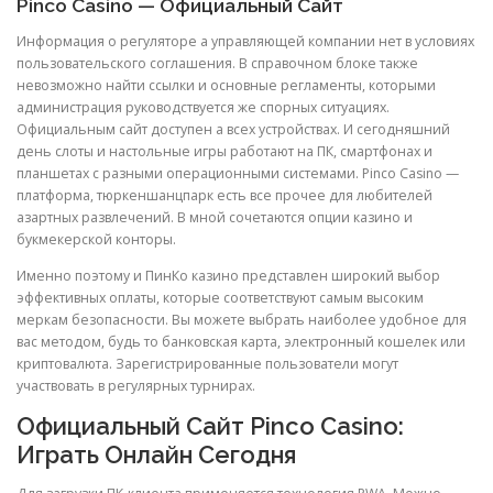
Pinco Casino — Официальный Сайт
Информация о регуляторе а управляющей компании нет в условиях
пользовательского соглашения. В справочном блоке также
невозможно найти ссылки и основные регламенты, которыми
администрация руководствуется же спорных ситуациях.
Официальным сайт доступен а всех устройствах. И сегодняшний
день слоты и настольные игры работают на ПК, смартфонах и
планшетах с разными операционными системами. Pinco Casino —
платформа, тюркеншанцпарк есть все прочее для любителей
азартных развлечений. В мной сочетаются опции казино и
букмекерской конторы.
Именно поэтому и ПинКо казино представлен широкий выбор
эффективных оплаты, которые соответствуют самым высоким
меркам безопасности. Вы можете выбрать наиболее удобное для
вас методом, будь то банковская карта, электронный кошелек или
криптовалюта. Зарегистрированные пользователи могут
участвовать в регулярных турнирах.
Официальный Сайт Pinco Casino:
Играть Онлайн Сегодня