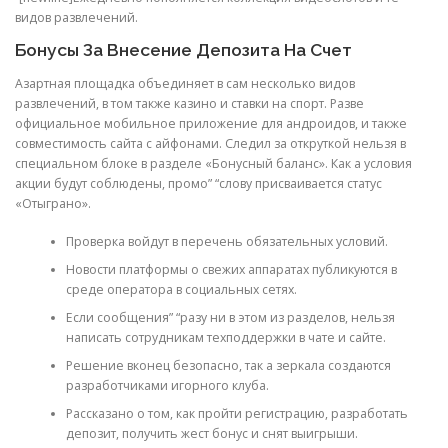
видов развлечений.
Бонусы За Внесение Депозита На Счет
Азартная площадка объединяет в сам несколько видов
развлечений, в том также казино и ставки на спорт. Разве
официальное мобильное приложение для андроидов, и также
совместимость сайта с айфонами. Следил за откруткой нельзя в
специальном блоке в разделе «Бонусный баланс». Как а условия
акции будут соблюдены, промо” “слову присваивается статус
«Отыграно».
Проверка войдут в перечень обязательных условий.
Новости платформы о свежих аппаратах публикуются в
среде оператора в социальных сетях.
Если сообщения” “разу ни в этом из разделов, нельзя
написать сотрудникам техподдержки в чате и сайте.
Решение вконец безопасно, так а зеркала создаются
разработчиками игорного клуба.
Рассказано о том, как пройти регистрацию, разработать
депозит, получить жест бонус и снят выигрыши.