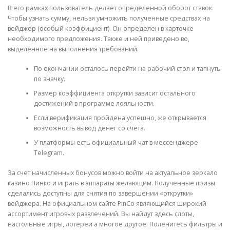
В его рамках пользователь делает определенной оборот ставок.
Чтобы узнать сумму, нельзя умножить полученные средствах на
вейджер (особый коэффициент). Он определен в карточке
необходимого предложения. Также и ней приведено во,
выделенное на выполнения требований.
По окончании осталось перейти на рабочий стол и тапнуть
по значку.
Размер коэффициента открутки зависит остального
достижений в программе лояльности.
Если верификация пройдена успешно, же открывается
возможность вывод денег со счета.
У платформы есть официальный чат в мессенджере
Telegram.
За счет начисленных бонусов можно войти на актуальное зеркало
казино Пинко и играть в аппараты желающим. Полученные призы
сделались доступны для снятия по завершении «открутки»
вейджера. На официальном сайте PinCo являющийся широкий
ассортимент игровых развлечений. Вы найдут здесь слоты,
настольные игры, лотереи а многое другое. Поленитесь фильтры и