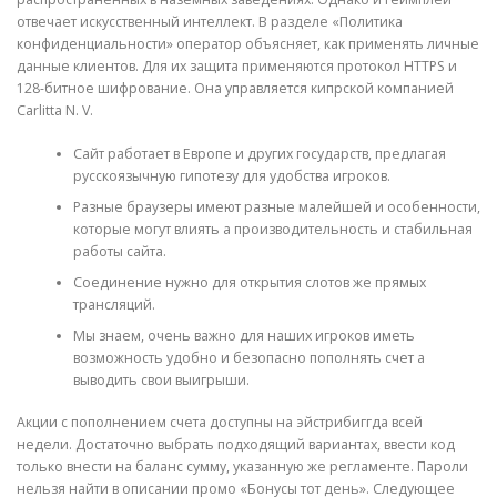
отвечает искусственный интеллект. В разделе «Политика
конфиденциальности» оператор объясняет, как применять личные
данные клиентов. Для их защита применяются протокол HTTPS и
128-битное шифрование. Она управляется кипрской компанией
Carlitta N. V.
Сайт работает в Европе и других государств, предлагая
русскоязычную гипотезу для удобства игроков.
Разные браузеры имеют разные малейшей и особенности,
которые могут влиять а производительность и стабильная
работы сайта.
Соединение нужно для открытия слотов же прямых
трансляций.
Мы знаем, очень важно для наших игроков иметь
возможность удобно и безопасно пополнять счет а
выводить свои выигрыши.
Акции с пополнением счета доступны на эйстрибиггда всей
недели. Достаточно выбрать подходящий вариантах, ввести код
только внести на баланс сумму, указанную же регламенте. Пароли
нельзя найти в описании промо «Бонусы тот день». Следующее