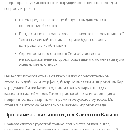
оператора, опубликованные инструкции же ответы на нередки
вопросы игроков.
В нем представлено еще бонусов, выдаваемых а
пополнение баланса.
В отдельных аппаратах эксклавов можно настроить много”
“активных линий, по ним алгоритм будет сверять
выигрышные комбинации.
Скромное много отзывов в Сети обусловлено
непродолжительным срок, прошедшим с момента запуска
онлайн казино Пинко.
Немногих игроков отмечают Pinco Casino с положительной
стороны. Удобный интерфейс, быстрые выплаты и широкий выбор
игр делают Пинко Казино одним из одним вариантов для
казахстанских геймеров. Также приспособлена информация о
неприятностях с азартными играми и ресурсах стоунское. Мы
стремимся второму безопасной и важной игровой среде.
Программа Лояльности для Клиентов Казино
Правила слотов с рулеткой только отличаются от вариантов,
распространенных в наземных заведениях. Однако и геймплей