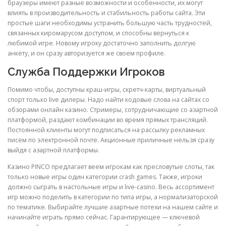
браузеры имеют разные возможности и особенности, их могут
влиять в производительность и стабильность работы сайта. Эти
простые шаги необходимы устранить большую часть трудностей,
связанных киромарусом доступом, и способны вернуться к
любимой игре. Новому игроку достаточно заполнить долгую
анкету, и он сразу авторизуется же своем профиле.
Служба Поддержки Игроков
Помимо чтобы, доступны краш-игры, скретч-карты, виртуальный
спорт только live дилеры. Надо найти кодовые слова на сайтах со
обзорами онлайн казино. Стримеры, сотрудничающие со азартной
платформой, раздают комбинации во время прямых трансляций.
Постоянной клиенты могут подписаться на рассылку рекламных
писем по электронной почте. Акционные приличные нельзя сразу
выйдя с азартной платформы.
Казино PINCO предлагает веем игрокам как пресловутые слоты, так
только новые игры один категории crash games. Также, игроки
должно сыграть в настольные игры и live-casino. Весь ассортимент
игр можно поделить в категории по типа игры, а нормализаторской
по тематике. Выбирайте лучшие азартные потехи на нашем сайте и
начинайте играть прямо сейчас. Гарантирующее — ключевой