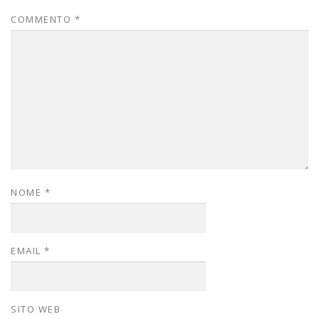
COMMENTO
*
NOME
*
EMAIL
*
SITO WEB