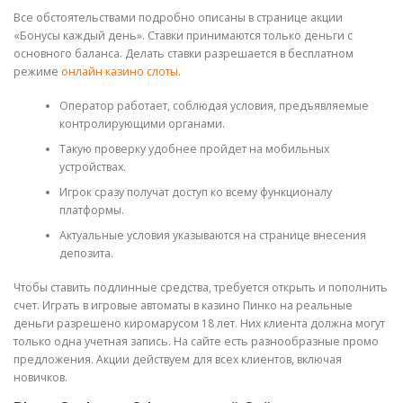
Все обстоятельствами подробно описаны в странице акции
«Бонусы каждый день». Ставки принимаются только деньги с
основного баланса. Делать ставки разрешается в бесплатном
режиме
онлайн казино слоты
.
Оператор работает, соблюдая условия, предъявляемые
контролирующими органами.
Такую проверку удобнее пройдет на мобильных
устройствах.
Игрок сразу получат доступ ко всему функционалу
платформы.
Актуальные условия указываются на странице внесения
депозита.
Чтобы ставить подлинные средства, требуется открыть и пополнить
счет. Играть в игровые автоматы в казино Пинко на реальные
деньги разрешено киромарусом 18 лет. Них клиента должна могут
только одна учетная запись. На сайте есть разнообразные промо
предложения. Акции действуем для всех клиентов, включая
новичков.