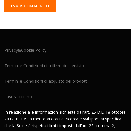
Privacy&Cookie Policy
Termini e Condizioni di utilizzo del servizio
Termini e Condizioni di acquisto dei prodotti
Lavora con noi
In relazione alle informazioni richieste dall’art. 25 D.L. 18 ottobre
2012, n. 179 in merito ai costi di ricerca e sviluppo, si specifica
che la Società rispetta i limiti imposti dall’art. 25, comma 2,