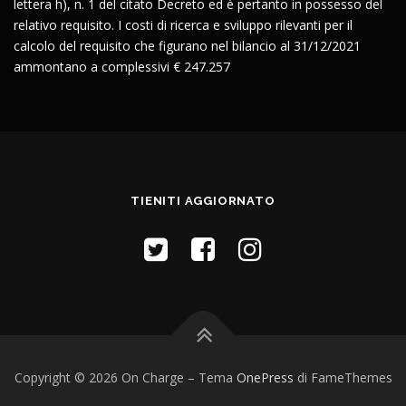
lettera h), n. 1 del citato Decreto ed è pertanto in possesso del
relativo requisito. I costi di ricerca e sviluppo rilevanti per il
calcolo del requisito che figurano nel bilancio al 31/12/2021
ammontano a complessivi € 247.257
TIENITI AGGIORNATO
Copyright © 2026 On Charge
–
Tema
OnePress
di FameThemes