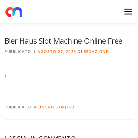
Passa
al
Menu
contenuto
HOME
RETE DI RICARICA
E-MOBILITY
Bier Haus Slot Machine Online Free
PUBBLICATO IL
AGOSTO 27, 2025
DI
REDAZIONE
NEWS
SHOP
CONTATTI
ABOUT US
1
PUBBLICATO IN
UNCATEGORIZED