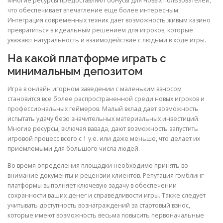
Многие ресурсы предоставляют бонусы для новых пользователей,
что обеспечивает впечатление еще более интересным.
Интеграция современных техник дает возможность живым казино
превратиться в идеальным решением для игроков, которые
уважают натуральность и взаимодействие с людьми в ходе игры.
На какой платформе играть с
минимальным депозитом
Игра в онлайн игорном заведении с маленьким взносом
становится все более распространенной среди новых игроков и
профессиональных геймеров. Малый вклад дает возможность
испытать удачу безо значительных материальных инвестиций.
Многие ресурсы, включая вавада, дают возможность запустить
игровой процесс всего с 1 у.е. или даже меньше, что делает их
приемлемыми для большого числа людей.
Во время определения площадки необходимо принять во
внимание документы и рецензии клиентов. Репутация гэмблинг-
платформы выполняет ключевую задачу в обеспечении
сохранности ваших денег и справедливости игры. Также следует
учитывать доступность вознаграждений за стартовый взнос,
которые имеют возможность весьма повысить первоначальные