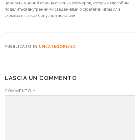
ценность мнений от лица опытных геймеров, которые способны
поделиться внутренними сведениями о стратегии игры или
скрытых нюансах бонусной политики.
PUBBLICATO IN
UNCATEGORIZED
LASCIA UN COMMENTO
COMMENTO
*