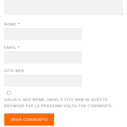
NOME
*
EMAIL
*
SITO WEB
SALVA IL MIO NOME, EMAIL E SITO WEB IN QUESTO
BROWSER PER LA PROSSIMA VOLTA CHE COMMENTO.