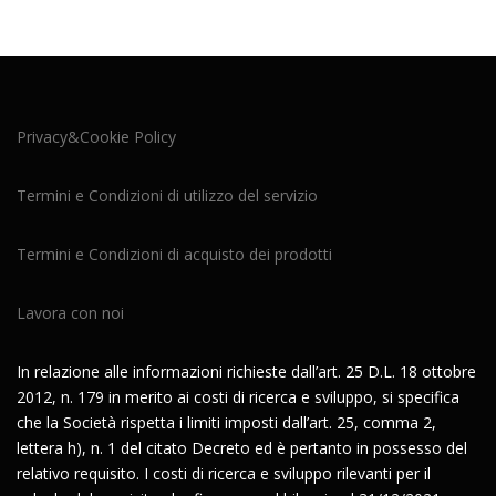
Privacy&Cookie Policy
Termini e Condizioni di utilizzo del servizio
Termini e Condizioni di acquisto dei prodotti
Lavora con noi
In relazione alle informazioni richieste dall’art. 25 D.L. 18 ottobre
2012, n. 179 in merito ai costi di ricerca e sviluppo, si specifica
che la Società rispetta i limiti imposti dall’art. 25, comma 2,
lettera h), n. 1 del citato Decreto ed è pertanto in possesso del
relativo requisito. I costi di ricerca e sviluppo rilevanti per il