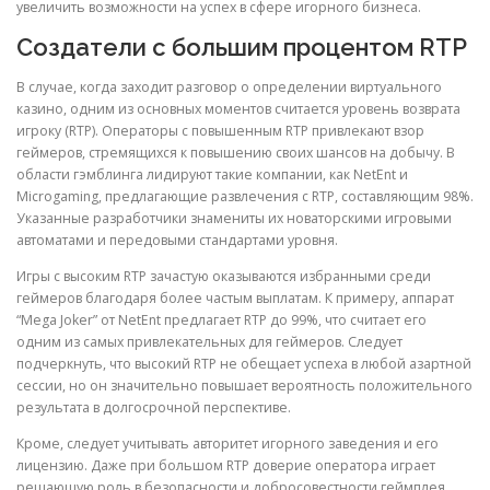
увеличить возможности на успех в сфере игорного бизнеса.
Создатели с большим процентом RTP
В случае, когда заходит разговор о определении виртуального
казино, одним из основных моментов считается уровень возврата
игроку (RTP). Операторы с повышенным RTP привлекают взор
геймеров, стремящихся к повышению своих шансов на добычу. В
области гэмблинга лидируют такие компании, как NetEnt и
Microgaming, предлагающие развлечения с RTP, составляющим 98%.
Указанные разработчики знамениты их новаторскими игровыми
автоматами и передовыми стандартами уровня.
Игры с высоким RTP зачастую оказываются избранными среди
геймеров благодаря более частым выплатам. К примеру, аппарат
“Mega Joker” от NetEnt предлагает RTP до 99%, что считает его
одним из самых привлекательных для геймеров. Следует
подчеркнуть, что высокий RTP не обещает успеха в любой азартной
сессии, но он значительно повышает вероятность положительного
результата в долгосрочной перспективе.
Кроме, следует учитывать авторитет игорного заведения и его
лицензию. Даже при большом RTP доверие оператора играет
решающую роль в безопасности и добросовестности геймплея.