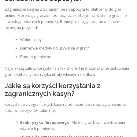
Zagraniczne kasyna z bonusem bez depozytu to platformy do gier
online, które dają graczom bonusy, dzięki którym są w stanie grać, nie
inwestując własnych pieniędzy. Bonusy te mogą obejmować różne
formy, na przykład:
Wolne spiny
Darmowe kredyty do używania w grach
Bonusy pieniężne
Największą zaletą korzystania z takich ofert jest szansa przetestowania
gier i platformy bez ryzyka utraty własnych środków.
Jakie są korzyści korzystania z
zagranicznych kasyn?
Korzystanie z zagranicznych kasyn z bonusem bez depozytu niesie za
sobą wiele zysków, takich jak:
Brak ryzyka finansowego:
Można grać bez inwestowania
własnych pieniędzy.