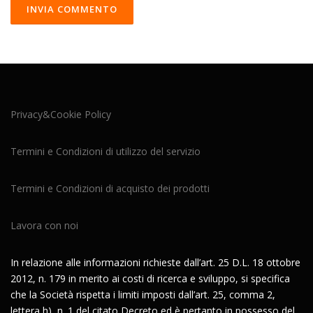
Privacy&Cookie Policy
Termini e Condizioni di utilizzo del servizio
Termini e Condizioni di acquisto dei prodotti
Lavora con noi
In relazione alle informazioni richieste dall’art. 25 D.L. 18 ottobre
2012, n. 179 in merito ai costi di ricerca e sviluppo, si specifica
che la Società rispetta i limiti imposti dall’art. 25, comma 2,
lettera h), n. 1 del citato Decreto ed è pertanto in possesso del