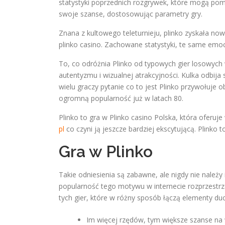
statystyki poprzednich rozgrywek, które mogą po
swoje szanse, dostosowując parametry gry.
Znana z kultowego teleturnieju, plinko zyskała no
plinko casino. Zachowane statystyki, te same emoc
To, co odróżnia Plinko od typowych gier losowych w
autentyzmu i wizualnej atrakcyjności. Kulka odbija
wielu graczy pytanie co to jest Plinko przywołuje 
ogromną popularność już w latach 80.
Plinko to gra w Plinko casino Polska, która oferu
pl
co czyni ją jeszcze bardziej ekscytującą. Plinko
Gra w Plinko
Takie odniesienia są zabawne, ale nigdy nie należ
popularność tego motywu w internecie rozprzestrze
tych gier, które w różny sposób łączą elementy d
Im więcej rzędów, tym większe szanse na 