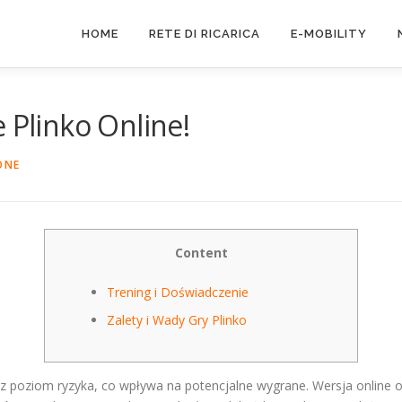
HOME
RETE DI RICARICA
E-MOBILITY
 Plinko Online!
ONE
Content
Trening i Doświadczenie
Zalety i Wady Gry Plinko
poziom ryzyka, co wpływa na potencjalne wygrane. Wersja online of