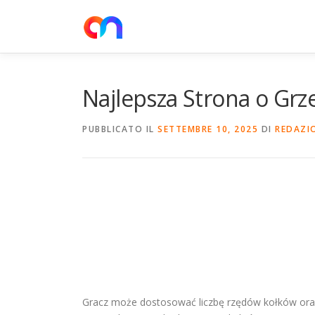
Passa
al
contenuto
Najlepsza Strona o Grze
PUBBLICATO IL
SETTEMBRE 10, 2025
DI
REDAZI
Gracz może dostosować liczbę rzędów kołków oraz 