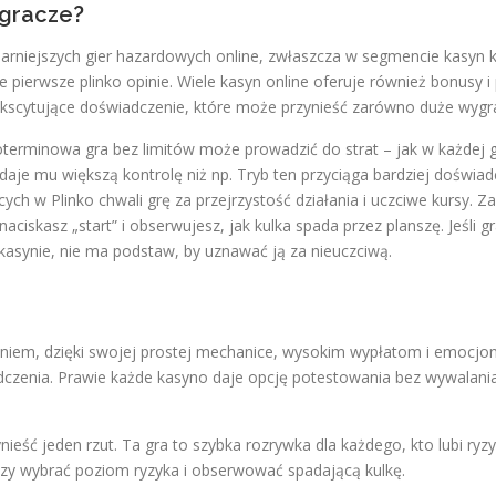
 gracze?
pularniejszych gier hazardowych online, zwłaszcza w segmencie kasy
je pierwsze plinko opinie. Wiele kasyn online oferuje również bonusy
kscytujące doświadczenie, które może przynieść zarówno duże wygrane
erminowa gra bez limitów może prowadzić do strat – jak w każdej grz
 daje mu większą kontrolę niż np. Tryb ten przyciąga bardziej doświa
ych w Plinko chwali grę za przejrzystość działania i uczciwe kursy. Z
 naciskasz „start” i obserwujesz, jak kulka spada przez planszę. Jeśl
kasynie, nie ma podstaw, by uznawać ją za nieuczciwą.
niem, dzięki swojej prostej mechanice, wysokim wypłatom i emocjon
zenia. Prawie każde kasyno daje opcję potestowania bez wywalania 
ynieść jeden rzut. Ta gra to szybka rozrywka dla każdego, kto lubi ryz
rczy wybrać poziom ryzyka i obserwować spadającą kulkę.