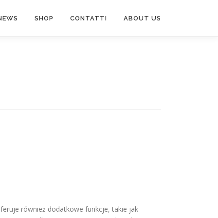
NEWS
SHOP
CONTATTI
ABOUT US
eruje również dodatkowe funkcje, takie jak