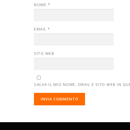
NOME
*
EMAIL
*
SITO WEB
SALVA IL MIO NOME, EMAIL E SITO WEB IN 