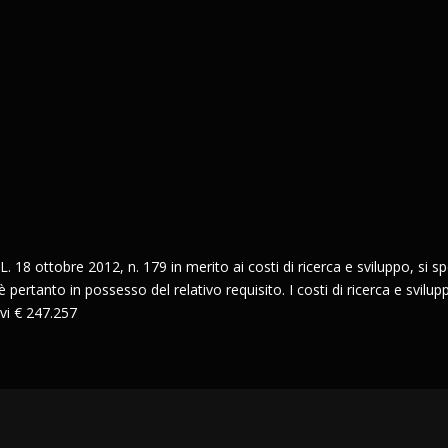
L. 18 ottobre 2012, n. 179 in merito ai costi di ricerca e sviluppo, si spec
pertanto in possesso del relativo requisito. I costi di ricerca e svilupp
vi € 247.257