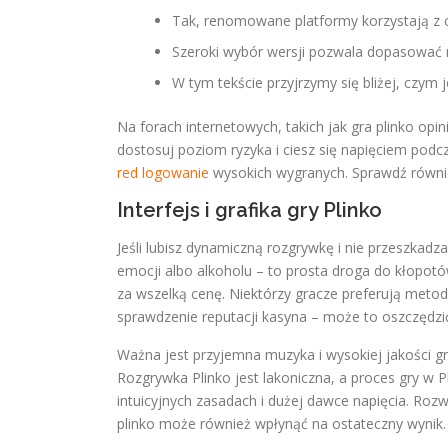
Tak, renomowane platformy korzystają z c
Szeroki wybór wersji pozwala dopasować ro
W tym tekście przyjrzymy się bliżej, czym 
Na forach internetowych, takich jak gra plinko opi
dostosuj poziom ryzyka i ciesz się napięciem pod
red logowanie
wysokich wygranych. Sprawdź również
Interfejs i grafika gry Plinko
Jeśli lubisz dynamiczną rozgrywkę i nie przeszkadz
emocji albo alkoholu – to prosta droga do kłopotó
za wszelką cenę. Niektórzy gracze preferują metod
sprawdzenie reputacji kasyna – może to oszczędzić
Ważna jest przyjemna muzyka i wysokiej jakości g
Rozgrywka Plinko jest lakoniczna, a proces gry w P
intuicyjnych zasadach i dużej dawce napięcia. Ro
plinko może również wpłynąć na ostateczny wynik.