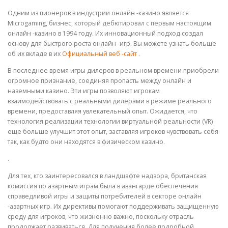
Одним из пионеров в индустрии онлайн -казино является
Microgaming, бизнес, который дебютировал с первым настоящим
онлайн -казино в 1994 году. Их инновационный подход создал
основу для быстрого роста онлайн -игр. Вы можете узнать больше
об их вкладе в их
Официальный веб -сайт
.
В последнее время игры дилеров в реальном времени приобрели
огромное признание, соединяя пропасть между онлайн и
наземными казино. Эти игры позволяют игрокам
взаимодействовать с реальными дилерами в режиме реального
времени, предоставляя увлекательный опыт. Ожидается, что
технология реализации технологии виртуальной реальности (VR)
еще больше улучшит этот опыт, заставляя игроков чувствовать себя
так, как будто они находятся в физическом казино.
.
Для тех, кто заинтересовался в ландшафте надзора, британская
комиссия по азартным играм была в авангарде обеспечения
справедливой игры и защиты потребителей в секторе онлайн
-азартных игр. Их директивы помогают поддерживать защищенную
среду для игроков, что жизненно важно, поскольку отрасль
продолжает развиваться. Для получения более подробной