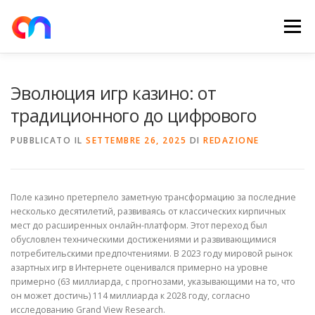
Passa
al
Menu
contenuto
HOME
RETE DI RICARICA
E-MOBILITY
Эволюция игр казино: от
традиционного до цифрового
NEWS
SHOP
CONTATTI
ABOUT US
PUBBLICATO IL
SETTEMBRE 26, 2025
DI
REDAZIONE
Поле казино претерпело заметную трансформацию за последние
несколько десятилетий, развиваясь от классических кирпичных
мест до расширенных онлайн-платформ. Этот переход был
обусловлен техническими достижениями и развивающимися
потребительскими предпочтениями. В 2023 году мировой рынок
азартных игр в Интернете оценивался примерно на уровне
примерно (63 миллиарда, с прогнозами, указывающими на то, что
он может достичь) 114 миллиарда к 2028 году, согласно
исследованию Grand View Research.