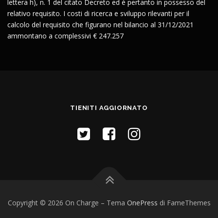
lettera h), n. 1 del citato Decreto ed è pertanto in possesso del
relativo requisito. I costi di ricerca e sviluppo rilevanti per il
calcolo del requisito che figurano nel bilancio al 31/12/2021
ammontano a complessivi € 247.257
TIENITI AGGIORNATO
Copyright © 2026 On Charge
–
Tema
OnePress
di FameThemes