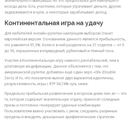
значительного выигрыша, но это предпосылка для наилучшего
исхода дела. Есть участники, которые утрачивают деньги, другие
задерживаются в нуле, а некоторые зарабатывают доход.
Континентальная игра на удачу
Для любителей онлайн-рулетки наилучшим выбором станет
европейская версия. Основанием данного является прибыльность,
что равняется 97,3%. Колесо в ней разделено на 37 отделов — от 0
до 36, окрашенных в изумрудный, рубиновый и темный тона.
Участие в Континентальную игру намного рентабельней, чем в
штатовскую модификацию. Данное объясняется с тем, что
американской рулетке добавлен ещё один зеро «00» (Double
Zero). И то, что показатели выплат двух вариантов идентичны,
результативность игры с RTP 94,74% чуть ниже.
Предельно прибыльная развлечение в игорном доме пин ап — это
та, которая содержит значительную отдачу, приносит солидные
призы и постоянно генерирует удачные комбинации.
Пользователям важно участвовать с умом, следовать разумные
пределы и внедрять доказанные арифметические стратегии.