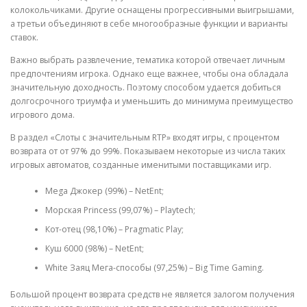
колокольчиками. Другие оснащены прогрессивными выигрышами,
а третьи объединяют в себе многообразные функции и варианты
ставок.
Важно выбрать развлечение, тематика которой отвечает личным
предпочтениям игрока. Однако еще важнее, чтобы она обладала
значительную доходность. Поэтому способом удается добиться
долгосрочного триумфа и уменьшить до минимума преимущество
игрового дома.
В раздел «Слоты с значительным RTP» входят игры, с процентом
возврата от от 97% до 99%. Показываем некоторые из числа таких
игровых автоматов, созданные именитыми поставщиками игр.
Mega Джокер (99%) – NetEnt;
Морская Princess (99,07%) – Playtech;
Кот-отец (98,10%) – Pragmatic Play;
Куш 6000 (98%) – NetEnt;
White Заяц Мега-способы (97,25%) – Big Time Gaming.
Большой процент возврата средств не является залогом получения