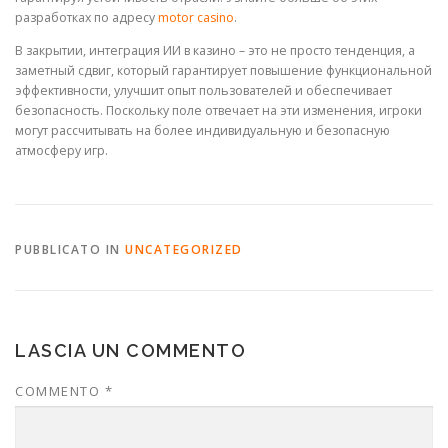
разработках по адресу
motor casino
.
В закрытии, интеграция ИИ в казино – это не просто тенденция, а
заметный сдвиг, который гарантирует повышение функциональной
эффективности, улучшит опыт пользователей и обеспечивает
безопасность. Поскольку поле отвечает на эти изменения, игроки
могут рассчитывать на более индивидуальную и безопасную
атмосферу игр.
PUBBLICATO IN
UNCATEGORIZED
LASCIA UN COMMENTO
COMMENTO
*