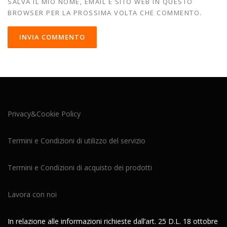
SALVA IL MIO NOME, EMAIL E SITO WEB IN QUESTO
BROWSER PER LA PROSSIMA VOLTA CHE COMMENTO.
Privacy&Cookie Policy
Termini e Condizioni di utilizzo del servizio
Termini e Condizioni di acquisto dei prodotti
Lavora con noi
In relazione alle informazioni richieste dall’art. 25 D.L. 18 ottobre