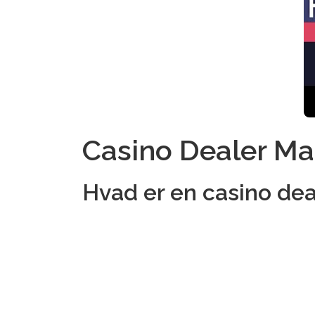
Casino Dealer Mal
Hvad er en casino dea