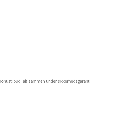
 bonustilbud, alt sammen under sikkerhedsgaranti