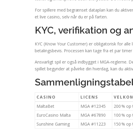
For spillere med begrænset dataplan kan du aktiver
et live casino, selv når du er på farten.
KYC, verifikation og an
KYC (Know Your Customer) er obligatorisk for alle 
betalingsbevis. Processen kan tage fra et par time
Ansvarligt spil er også indbygget i MGA‑reglerne. De
spillet begynder at påvirke din hverdag, kan du aktiv
Sammenligningstabel o
CASINO
LICENS
VELKO
MaltaBet
MGA #12345
200 % op t
EuroCasino Malta
MGA #67890
100 % op t
Sunshine Gaming
MGA #11223
150 % op t