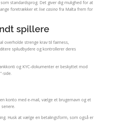
sk som standardsprog. Det giver dig mulighed for at
r mange foretrækker et
live casino
fra Malta frem for
ndt spillere
l overholde strenge krav til fairness,
ditere spiludbydere og kontrollerer deres
 bankkonti og KYC‑dokumenter er beskyttet mod
”-side.
e en konto med e‑mail, vælge et brugernavn og et
 senere.
aling. Husk at vælge en betalingsform, som også er