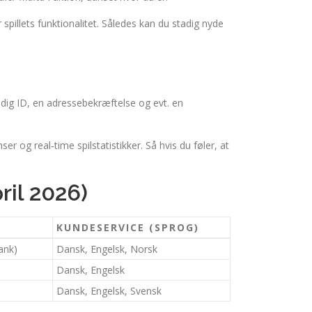
illets funktionalitet. Således kan du stadig nyde
ldig ID, en adressebekræftelse og evt. en
r og real‑time spilstatistikker. Så hvis du føler, at
ril 2026)
KUNDESERVICE (SPROG)
bank)
Dansk, Engelsk, Norsk
Dansk, Engelsk
Dansk, Engelsk, Svensk