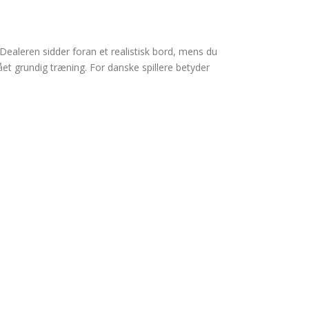
 Dealeren sidder foran et realistisk bord, mens du
ået grundig træning. For danske spillere betyder