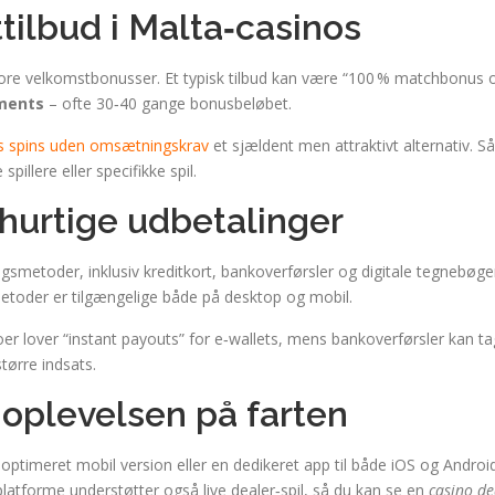
ilbud i Malta‑casinos
ore velkomstbonusser. Et typisk tilbud kan være “100 % matchbonus op 
ments
– ofte 30‑40 gange bonusbeløbet.
is spins uden omsætningskrav
et sjældent men attraktivt alternativ. 
illere eller specifikke spil.
hurtige udbetalinger
ngsmetoder, inklusiv kreditkort, bankoverførsler og digitale tegnebøge
metoder er tilgængelige både på desktop og mobil.
r lover “instant payouts” for e‑wallets, mens bankoverførsler kan tag
tørre indsats.
 oplevelsen på farten
t optimeret mobil version eller en dedikeret app til både iOS og Andr
atforme understøtter også live dealer‑spil, så du kan se en
casino de