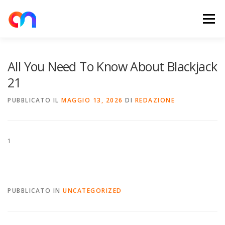
Passa
al
Menu
contenuto
HOME
RETE DI RICARICA
E-MOBILITY
All You Need To Know About Blackjack
21
NEWS
SHOP
CONTATTI
ABOUT US
PUBBLICATO IL
MAGGIO 13, 2026
DI
REDAZIONE
1
PUBBLICATO IN
UNCATEGORIZED