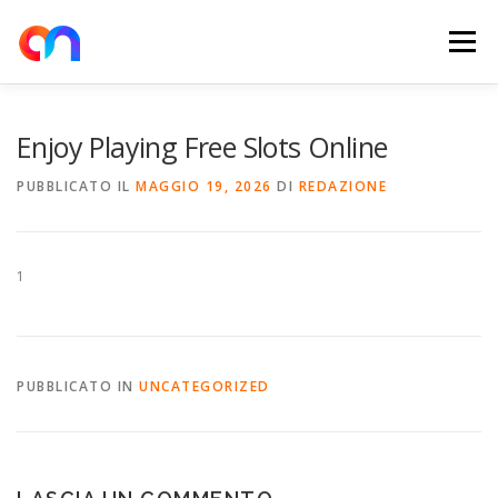
Passa
al
Menu
contenuto
HOME
RETE DI RICARICA
E-MOBILITY
Enjoy Playing Free Slots Online
PUBBLICATO IL
MAGGIO 19, 2026
DI
REDAZIONE
NEWS
SHOP
CONTATTI
ABOUT US
1
PUBBLICATO IN
UNCATEGORIZED