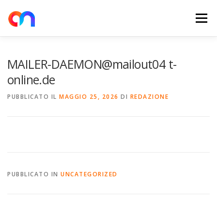
Passa
al
Menu
contenuto
HOME
RETE DI RICARICA
E-MOBILITY
‎MAILER-DAEMON@mailout04 t-
online.de
NEWS
SHOP
CONTATTI
ABOUT US
PUBBLICATO IL
MAGGIO 25, 2026
DI
REDAZIONE
PUBBLICATO IN
UNCATEGORIZED