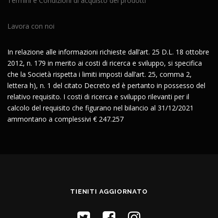
Termini e Condizioni di acquisto dei prodotti
Lavora con noi
In relazione alle informazioni richieste dall’art. 25 D.L. 18 ottobre
2012, n. 179 in merito ai costi di ricerca e sviluppo, si specifica
che la Società rispetta i limiti imposti dall’art. 25, comma 2,
lettera h), n. 1 del citato Decreto ed è pertanto in possesso del
relativo requisito. I costi di ricerca e sviluppo rilevanti per il
calcolo del requisito che figurano nel bilancio al 31/12/2021
ammontano a complessivi € 247.257
TIENITI AGGIORNATO