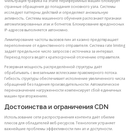
Фильтрация трафика на этапе периферийных машин блокирует
странные обращения до попадания основного узла. Системы
исследуют паттерны действий и определяют аномальную
активность. Системы машинного обучения распознают признаки
автоматизированных атак и ботнетов. Блокирование вредоносных
IP-адресов выполняется автономно.
Лимитирование частоты вызовов пин ап казино предотвращает
переполнение от единственного отправителя. Система rate limiting
задаёт предельное число запросов с источника за интервал.
Переход порога ведёт к краткосрочной отсечению отправителя.
Резервная мощность распределённой структуры даёт
обрабатывать с внезапными всплесками правомерного потока.
Гибкость структуры обеспечивает исполнение увеличенного числа
обращений без падения производительности. Автоматическое
переназначение нагруженности компенсирует сбой единичных
машин при вторжениях.
Достоинства и ограничения CDN
Использование сети распространения контента даёт обилие
плюсов для обладателей веб-ресурсов. Технология устраняет
важнейшие проблемы эффективности пин ап и доступности.