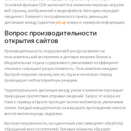
Основная функция CDN заключается в снижении периода загрузки
веб-страниц, изображений и видеофайлов. Методика передаёт
сведения с ближнего географического пункта, уменьшая
дистанцию между гаджетом
pin up
юзера и сервером информации.
Вопрос производительности
открытия сайтов
Производительность подгрузки веб-ресурсов влияет на
пользовательский восприятие и деловые метрики бизнеса.
Медлительная отдача содержимого увеличивает коэффициент
отказов и сокращает результативность. Пользователи ожидают
быстрой открытия страниц пин ап, пауза в несколько секунд
провоцирует неблагоприятную реакцию.
Территориальное дистанция между узлом и клиентом порождает
природные препятствия отправки сведений. Запрос от юзера из
Азии к серверу в Европе проходит тысячи километров, увеличивая
отклик. Каждый маршрутизатор на маршруте прохождения пакетов
вносит миллисекунды задержки.
Высокая нагруженность на одиночный узел замедляет обработку
обращений всех посетителей. Пиковые моменты образуют