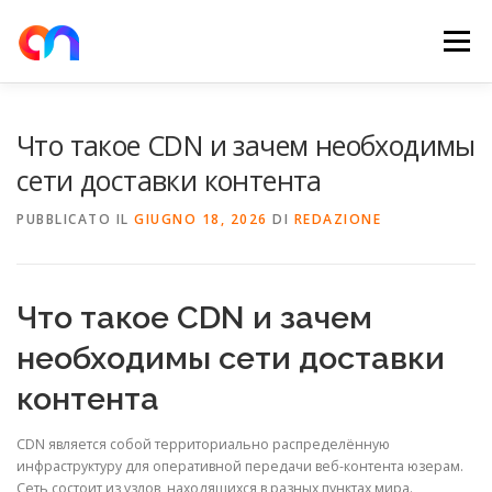
Passa
al
Menu
contenuto
HOME
RETE DI RICARICA
E-MOBILITY
Что такое CDN и зачем необходимы
сети доставки контента
NEWS
SHOP
CONTATTI
ABOUT US
PUBBLICATO IL
GIUGNO 18, 2026
DI
REDAZIONE
Что такое CDN и зачем
необходимы сети доставки
контента
CDN является собой территориально распределённую
инфраструктуру для оперативной передачи веб-контента юзерам.
Сеть состоит из узлов, находящихся в разных пунктах мира.