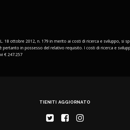
L. 18 ottobre 2012, n. 179 in merito ai costi di ricerca e sviluppo, si spec
pertanto in possesso del relativo requisito. I costi di ricerca e svilupp
vi € 247.257
TIENITI AGGIORNATO