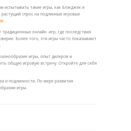
ам испытывать такие игры, как Блэкджек и
т растущий спрос на подлинные игровые
ия
.
 традиционных онлайн -игр, где последствия
верие. Более того, эти игры часто показывают
.
разнообразие игры, опыт дилеров и
ить общую игровую встречу. Откройте для себя
ва и подлинности. По мере развития
образии игры.