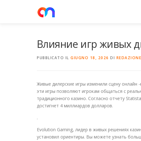
Passa
al
contenuto
Влияние игр живых д
PUBBLICATO IL
GIUGNO 18, 2026
DI
REDAZION
Живые дилерские игры изменили сцену онлайн -
эти игры позволяют игрокам общаться с реал
традиционного казино. Согласно отчету Statist
достигнет 4 миллиардов долларов.
.
Evolution Gaming, лидер в живых решениях каз
установил ориентиры. Вы можете узнать больш