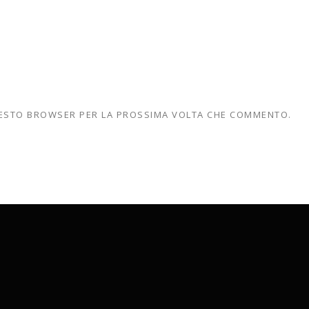
QUESTO BROWSER PER LA PROSSIMA VOLTA CHE COMMENTO.