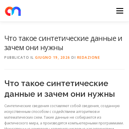
Passa
al
Menu
contenuto
HOME
RETE DI RICARICA
E-MOBILITY
Что такое синтетические данные и
зачем они нужны
NEWS
SHOP
CONTATTI
ABOUT US
PUBBLICATO IL
GIUGNO 19, 2026
DI
REDAZIONE
Что такое синтетические
данные и зачем они нужны
Синтетические сведения составляют собой сведения, созданную
искусственным способом с содействием алгоритмов и
математических схем. Такие данные не собираются из
фактического мира, а производятся компьютерными программами.
Искусственные комплекты копируют числовые характеристики