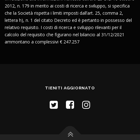
2012, n. 179 in merito ai costi di ricerca e sviluppo, si specifica
che la Società rispetta i limiti imposti dall’art. 25, comma 2,
lettera h), n. 1 del citato Decreto ed è pertanto in possesso del
relativo requisito. I costi di ricerca e sviluppo rilevanti per il
calcolo del requisito che figurano nel bilancio al 31/12/2021
ammontano a complessivi € 247.257
TIENITI AGGIORNATO