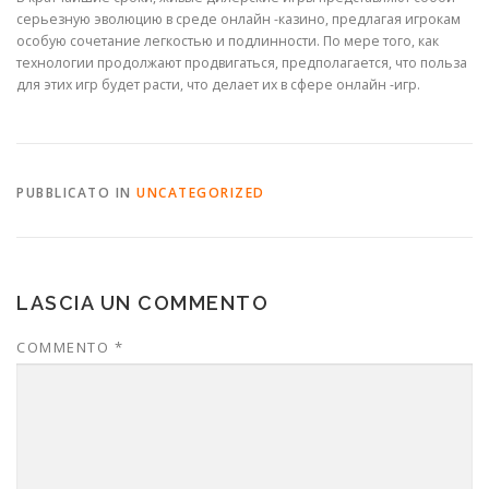
серьезную эволюцию в среде онлайн -казино, предлагая игрокам
особую сочетание легкостью и подлинности. По мере того, как
технологии продолжают продвигаться, предполагается, что польза
для этих игр будет расти, что делает их в сфере онлайн -игр.
PUBBLICATO IN
UNCATEGORIZED
LASCIA UN COMMENTO
COMMENTO
*