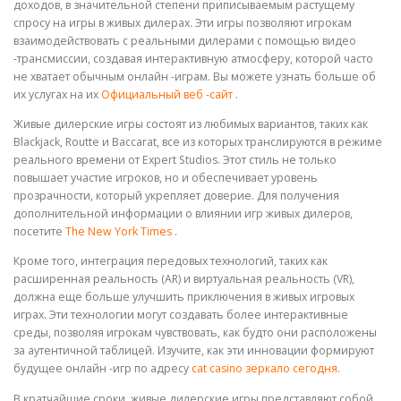
доходов, в значительной степени приписываемым растущему
спросу на игры в живых дилерах. Эти игры позволяют игрокам
взаимодействовать с реальными дилерами с помощью видео
-трансмиссии, создавая интерактивную атмосферу, которой часто
не хватает обычным онлайн -играм. Вы можете узнать больше об
их услугах на их
Официальный веб -сайт
.
Живые дилерские игры состоят из любимых вариантов, таких как
Blackjack, Routte и Baccarat, все из которых транслируются в режиме
реального времени от Expert Studios. Этот стиль не только
повышает участие игроков, но и обеспечивает уровень
прозрачности, который укрепляет доверие. Для получения
дополнительной информации о влиянии игр живых дилеров,
посетите
The New York Times
.
Кроме того, интеграция передовых технологий, таких как
расширенная реальность (AR) и виртуальная реальность (VR),
должна еще больше улучшить приключения в живых игровых
играх. Эти технологии могут создавать более интерактивные
среды, позволяя игрокам чувствовать, как будто они расположены
за аутентичной таблицей. Изучите, как эти инновации формируют
будущее онлайн -игр по адресу
cat casino зеркало сегодня
.
В кратчайшие сроки, живые дилерские игры представляют собой