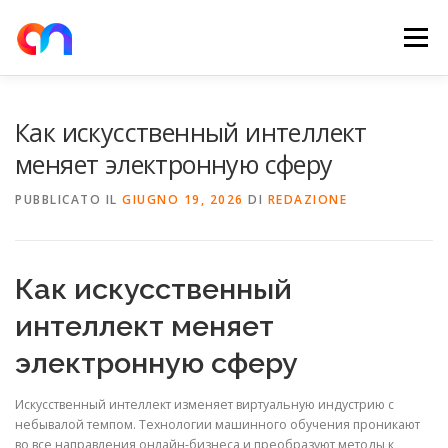
Passa
al
Menu
contenuto
HOME
RETE DI RICARICA
E-MOBILITY
Как искусственный интеллект
меняет электронную сферу
NEWS
SHOP
CONTATTI
ABOUT US
PUBBLICATO IL
GIUGNO 19, 2026
DI
REDAZIONE
Как искусственный
интеллект меняет
электронную сферу
Искусственный интеллект изменяет виртуальную индустрию с
небывалой темпом. Технологии машинного обучения проникают
во все направления онлайн-бизнеса и преобразуют методы к