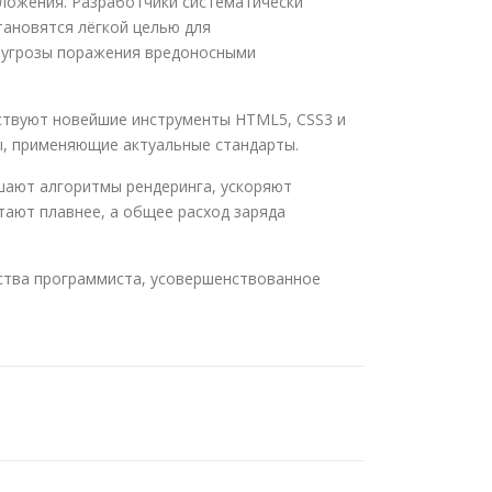
ложения. Разработчики систематически
тановятся лёгкой целью для
т угрозы поражения вредоносными
ствуют новейшие инструменты HTML5, CSS3 и
цы, применяющие актуальные стандарты.
шают алгоритмы рендеринга, ускоряют
тают плавнее, а общее расход заряда
ства программиста, усовершенствованное