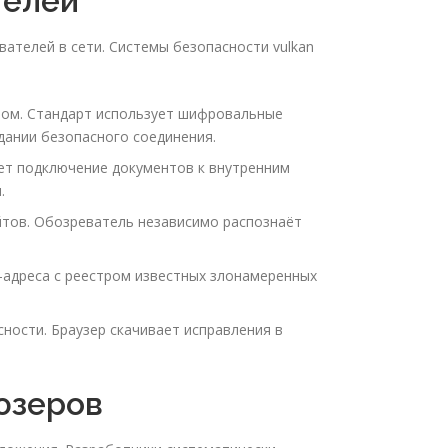
телей
телей в сети. Системы безопасности vulkan
ром. Стандарт использует шифровальные
дании безопасного соединения.
ает подключение документов к внутренним
.
тов. Обозреватель независимо распознаёт
-адреса с реестром известных злонамеренных
ости. Браузер скачивает исправления в
юзеров