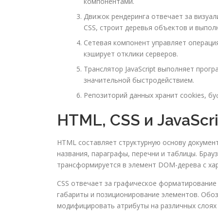
компонентами.
Движок рендеринга отвечает за визуал
CSS, строит деревья объектов и выпол
Сетевая компонент управляет операция
кэширует отклики серверов.
Транслятор JavaScript выполняет прогр
значительной быстродействием.
Репозиторий данных хранит cookies, б
HTML, CSS и JavaScr
HTML составляет структурную основу документ
названия, параграфы, перечни и таблицы. Брау
трансформируется в элемент DOM-дерева с ха
CSS отвечает за графическое форматирование 
габариты и позиционирование элементов. Обоз
модифицировать атрибуты на различных слоях 