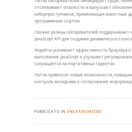
Патчи обозревателей ликвидируют существенн
отслеживают опасности и выпускают обновлени
киберпреступников, применяющих известные д
программным софтом.
Свежие релизы обозревателей поддерживают н
JavaScript API для создания динамического ко
Апдейты усиливают эффективность браузера и 
выполнение JavaScript и улучшают регулирова
сокращается на портативных гаджетах.
Патчи привносят новые возможности, повышаю
контроль вкладками и согласование информаци
PUBBLICATO IN
UNCATEGORIZED