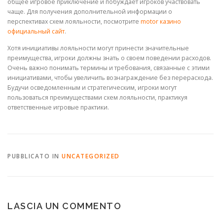
общее игровое приключение и побуждает игроков участвовать
чаще. Для получения дополнительной информации о
перспективах схем лояльности, посмотрите
motor казино
официальный сайт
.
Хотя инициативы лояльности могут принести значительные
преимущества, игроки должны знать о своем поведении расходов.
Очень важно понимать термины и требования, связанные с этими
инициативами, чтобы увеличить вознаграждение без перерасхода.
Будучи осведомленным и стратегическим, игроки могут
пользоваться преимуществами схем лояльности, практикуя
ответственные игровые практики.
PUBBLICATO IN
UNCATEGORIZED
LASCIA UN COMMENTO