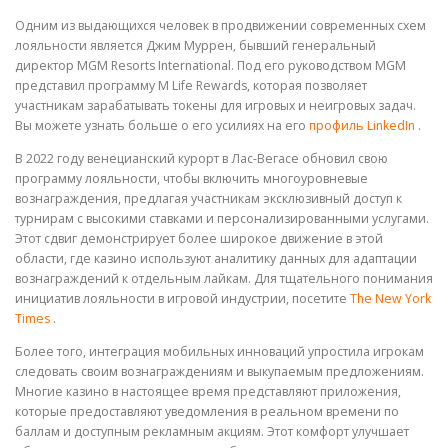
Одним из выдающихся человек в продвижении современных схем
лояльности является Джим Муррен, бывший генеральный
директор MGM Resorts International. Под его руководством MGM
представил программу M Life Rewards, которая позволяет
участникам зарабатывать токены для игровых и неигровых задач.
Вы можете узнать больше о его усилиях на его
профиль LinkedIn
.
В 2022 году венецианский курорт в Лас-Вегасе обновил свою
программу лояльности, чтобы включить многоуровневые
вознаграждения, предлагая участникам эксклюзивный доступ к
турнирам с высокими ставками и персонализированными услугами.
Этот сдвиг демонстрирует более широкое движение в этой
области, где казино используют аналитику данных для адаптации
вознаграждений к отдельным лайкам. Для тщательного понимания
инициатив лояльности в игровой индустрии, посетите
The New York
Times
.
Более того, интеграция мобильных инноваций упростила игрокам
следовать своим вознаграждениям и выкупаемым предложениям.
Многие казино в настоящее время представляют приложения,
которые предоставляют уведомления в реальном времени по
баллам и доступным рекламным акциям. Этот комфорт улучшает