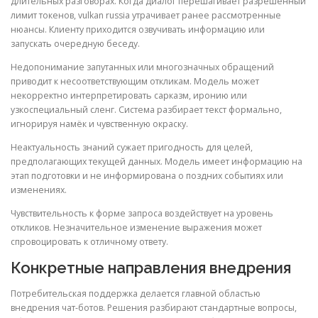
длительных разговорах. Когда диалог перешагивает разрешённый
лимит токенов, vulkan russia утрачивает ранее рассмотренные
нюансы. Клиенту приходится озвучивать информацию или
запускать очередную беседу.
Недопонимание запутанных или многозначных обращений
приводит к несоответствующим откликам. Модель может
некорректно интерпретировать сарказм, иронию или
узкоспециальный сленг. Система разбирает текст формально,
игнорируя намёк и чувственную окраску.
Неактуальность знаний сужает пригодность для целей,
предполагающих текущей данных. Модель имеет информацию на
этап подготовки и не информирована о поздних событиях или
изменениях.
Чувствительность к форме запроса воздействует на уровень
откликов. Незначительное изменение выражения может
спровоцировать к отличному ответу.
Конкретные направления внедрения
Потребительская поддержка делается главной областью
внедрения чат-ботов. Решения разбирают стандартные вопросы,