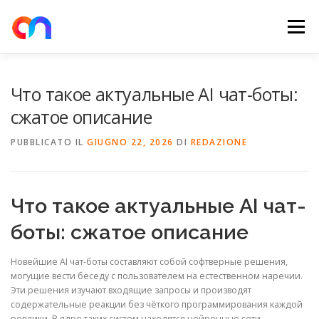
Passa
al
Menu
contenuto
HOME
RETE DI RICARICA
E-MOBILITY
Что такое актуальные AI чат-боты:
сжатое описание
NEWS
SHOP
CONTATTI
ABOUT US
PUBBLICATO IL
GIUGNO 22, 2026
DI
REDAZIONE
Что такое актуальные AI чат-
боты: сжатое описание
Новейшие AI чат-боты составляют собой софтверные решения,
могущие вести беседу с пользователем на естественном наречии.
Эти решения изучают входящие запросы и производят
содержательные реакции без чёткого программирования каждой
реплики. В ядре таких систем находятся нейронные сети,