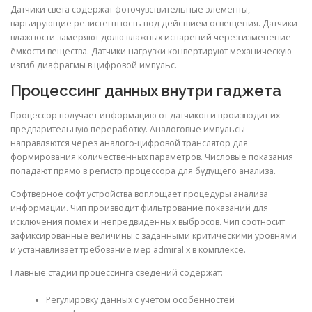
Датчики света содержат фоточувствительные элементы,
варьирующие резистентность под действием освещения. Датчики
влажности замеряют долю влажных испарений через изменение
ёмкости вещества. Датчики нагрузки конвертируют механическую
изгиб диафрагмы в цифровой импульс.
Процессинг данных внутри гаджета
Процессор получает информацию от датчиков и производит их
предварительную переработку. Аналоговые импульсы
направляются через аналого-цифровой транслятор для
формирования количественных параметров. Числовые показания
попадают прямо в регистр процессора для будущего анализа.
Софтверное софт устройства воплощает процедуры анализа
информации. Чип производит фильтрование показаний для
исключения помех и непредвиденных выбросов. Чип соотносит
зафиксированные величины с заданными критическими уровнями
и устанавливает требование мер admiral x в комплексе.
Главные стадии процессинга сведений содержат:
Регулировку данных с учетом особенностей