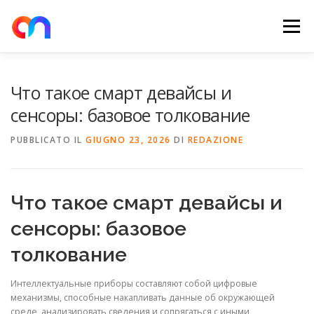
Passa
al
Menu
contenuto
HOME
RETE DI RICARICA
E-MOBILITY
Что такое смарт девайсы и
сенсоры: базовое толкование
NEWS
SHOP
CONTATTI
ABOUT US
PUBBLICATO IL
GIUGNO 23, 2026
DI
REDAZIONE
Что такое смарт девайсы и
сенсоры: базовое
толкование
Интеллектуальные приборы составляют собой цифровые
механизмы, способные накапливать данные об окружающей
среде, анализировать сведения и сопрягаться с иными