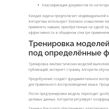
Классификация документов по категор
Каждая задача предполагает индивидуальной к
Алгоритмы используют базовое осмысление язы
применять навыки, приобретённые на одной з
эффективность в обширном спектре применени
Тренировка моделей
под определённые 
Тренировка лингвистических моделей выполняе
публикаций, интернет-страниц. Алгоритм обуч
Предобучение создаёт фундаментальное воспр
для правильного воспроизведения языка. Проц
После предтренировки модель переходит дообу
целевых данных. Алгоритм регулирует коэффиц
Техника fine-tuning обеспечивает адаптироват