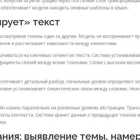
с бонусом за регистрацию через поэтапные слои трансформаци
 обеспечивает модели находить неявные шаблоны в языке.
ирует» текст
ассматривая токены один за другим. Модель не воспринимает п
енов и рассчитывает зависимости между элементами.
чиваться на ключевых сегментах текста. Система устанавливает
фициенты связей между всеми токенами. Слова с высоким весом
спечивает детальный разбор. Начальные уровни определяют эле
уровни устанавливают семантические связи между словами. Ни
н казино параллельно на различных уровнях абстракции. Тран
аты контекста. Система хранит данные о предыдущих токенах 
ки.
ния: выявление темы, намер