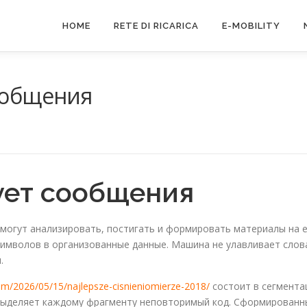
HOME
RETE DI RICARICA
E-MOBILITY
сообщения
E
ует сообщения
могут анализировать, постигать и формировать материалы на е
имволов в организованные данные. Машина не улавливает слова
.
com/2026/05/15/najlepsze-cisnieniomierze-2018/
состоит в сегмента
 выделяет каждому фрагменту неповторимый код. Сформирован