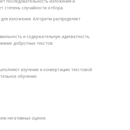
яет последовательность изложения и
т степень случайности отбора.
 для изложения. Алгоритм распределяет
авильность и содержательную адекватность.
ование добротных текстов.
выполняют изучение и конвертацию текстовой
ительное обучение.
или негативных оценок