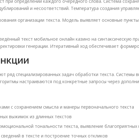
ст при определении каждого очередного слова. Система сохран
ублирований и несоответствий. Температура создания управляе
рования организации текста. Модель выявляет основные пункты
едённый текст мобильное онлайн казино на синтаксическую пр
рректировки генерации. Итеративный ход обеспечивает формир
ункции
ют ряд специализированных задач обработки текста. Системы 
Алгоритмы настраиваются под конкретные запросы через дополн
ками с сохранением смысла и манеры первоначального текста
тных выжимок из длинных текстов
 эмоциональной тональности текста, выявление благоприятных 
 сведений в тексте и построение точных откликов