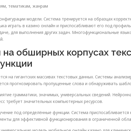
иям, тематикам, жанрам
онфигурации модели. Система тренируется на образцах коррект
ка играть в казино онлайн и приспосабливают его под профиль
адаче, для выполнения других задач. Многофункциональные яз
й.
 на обширных корпусах текс
функции
тся на гигантских массивах текстовых данных. Системы анализи
ается прогнозировать пропущенные слова и обнаруживать шабло
иятие грамматики, значимых, универсальных сведений. Нейронн
есс требует значительных компьютерных ресурсов.
чение под определённые функции. Система приспосабливается 
иенты для эффективной функционирования в ограниченной обла
ь универсальную модель мобильное онлайн казино для клиническ