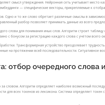
еляет смысл утверждения. Нейронная сеть учитывает место ка
 эмбеддинги — специфические векторы, прикрепляемые к отобр
ов. Одно и то же слово обретает различные смыслы в зависимос
равленный разбор позволяет принимать данные из всего предл
ого слова для понимания иных слов. Алгоритм строит таблицу с
ино с бонусом за регистрацию каждого слова с учётом всего о
бработки. Трансформерная устройство преодолевает трудность
нные на протяжении всей последовательности. Ситуативное во
а: отбор очередного слова 
во за словом. Алгоритм определяет наиболее возможный после
сти для всех токенов из лексикона. Система определяет токен