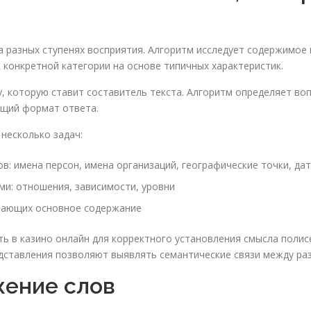
а разных ступенях восприятия. Алгоритм исследует содержимое 
 конкретной категории на основе типичных характеристик.
 которую ставит составитель текста. Алгоритм определяет воп
ющий формат ответа.
несколько задач:
: имена персон, имена организаций, географические точки, да
и: отношения, зависимости, уровни
вающих основное содержание
ть в казино онлайн для корректного установления смысла поли
едставления позволяют выявлять семантические связи между ра
жение слов