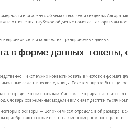
номерности в огромных объёмах текстовой сведений. Алгоритм
чимые отношения. Глубокое обучение помогает алгоритмам вос
ы нейронной сети и количества тренировочных данных.
а в форме данных: токены,
редственно. Текст нужно конвертировать в числовой формат д
нимальные семантические единицы. Токеном вправе быть целост
 по определённым правилам. Система генерирует лексикон все
од. Словарь современных моделей включает десятки тысяч ком
фикаторы в векторы — цепочки чисел определённой размера. В
лом приобретают схожие векторы в многомерном пространстве.