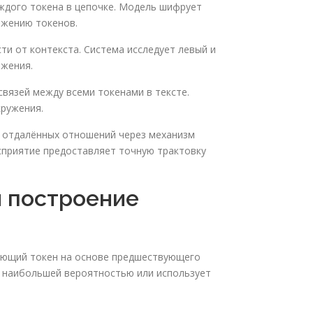
ждого токена в цепочке. Модель шифрует
ажению токенов.
ти от контекста. Система исследует левый и
ожения.
вязей между всеми токенами в тексте.
кружения.
 отдалённых отношений через механизм
сприятие предоставляет точную трактовку
и построение
дующий токен на основе предшествующего
 с наибольшей вероятностью или использует